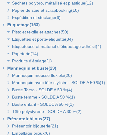
Sachets polypro, métallisé et plastique(12)
Sacs fêtes et fantaisie(5)
Papier cadeaux kraft(2)
Pochettes kraft brun et couleurs(8)
Papier de soie et scrapbooking(10)
Sacs pour bouteille(10)
Papiers fleuriste en polypropylène(3)
Pochettes cadeaux métallisées(3)
Sachets confiserie polypro et métal(7)
Expédition et stockage(6)
Sacs pelliculés(6)
Papier cadeaux Noël - Papier métallisé(11)
Pochettes transparentes rabat adhésif(3)
Sachets plastique minigrip(5)
Etiquetage(153)
Sacs plastique(4)
Dévidoirs(1)
Pistolet textile et attaches(50)
Sacs en petite quantité(4)
Etiquettes et porte-étiquette(84)
Pistolets textile, aiguilles et accessoires(12)
Etiqueteuse et matériel d’étiquetage adhésif(4)
Attaches pour pistolets textile(17)
Etiquettes textile perforées(0)
Papeterie(14)
Pistolet Fasbanok et Pistolet V'Tool(14)
Etiquettes à fil(6)
Etiquettes adhésives pour étiqueteuse(2)
Produits d’étalage(1)
Liens manuels anti-vol et biodégradables(5)
Etiquettes de prix autocollantes(11)
Étiqueteuses et rouleaux encreurs(2)
Agrafeuse et agrafes(1)
Mannequin et buste(29)
Pinces crevettes(2)
Etiquettes cadeaux autocollantes(11)
Cartes cadeaux(2)
Epingles(1)
Mannequin mousse flexible(20)
Etiquettes à trou(0)
Etiquettes soldes et promo autocollantes(12)
Scotch, stylo, post-it(11)
Fil nylon(0)
Mannequin avec tête stylisée - SOLDE A 50 %(1)
Etiquettes soldes, remises et promo(9)
Buste Torso - SOLDE A 50 %(4)
Etiquettes pour commerce et cartes cadeaux(15)
Buste femme - SOLDE A 50 %(1)
Buste enfant - SOLDE A 50 %(1)
Porte-prix(14)
Tête polystyrène - SOLDE A 30 %(2)
Porte-étiquette à pince et à clipser(7)
Présentoir bijoux(27)
Présentoir bijouterie(21)
Emballage bijoux(6)