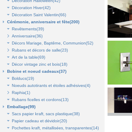
Décoration Halloween(42)
Décoration vitrine d'automne(17)
Lanterne, lampion, déco de table et terrasse(37)
Décoration Hiver(42)
Décors automne(62)
Décor vitrine d'halloween(8)
Décoration Saint Valentin(66)
Eclairage électrique d'été(9)
Décor halloween(36)
Décoration vitrine d'hiver(7)
Cérémonie, anniversaire et fête(200)
Décors d'hiver(35)
Décoration vitrine de Saint Valentin(15)
Revêtements(39)
Décors Saint Valentin(56)
Anniversaire(36)
Non tissé(19)
Décors Mariage, Baptême, Communion(52)
Pelouses et revêtements nature(6)
Rubans et décors de salle(23)
Tissus(13)
Accessoires de cérémonie(14)
Art de la table(69)
Sacs dragées, photophores et chandeliers(10)
Décor vintage zinc et bois(18)
Tulles et noeuds de mariage(16)
Fleurs et déco de table(37)
Bobine et noeud cadeaux(37)
Nappes et chemins de table(15)
Accessoires zinc, bois et métal(16)
Bolducs(19)
Serviettes et vaisselle jetables(17)
Mobilier déco(4)
Noeuds autotirants et étoiles adhésives(4)
Bolducs 7 et 10 mm(7)
Raphia(1)
Rubans 19 et 25 mm(7)
Noeuds autocollants et étoiles adhésives(3)
Rubans ficelles et cordons(13)
Rubans 50 et 100 mm(5)
Emballage(99)
Ficelles et cordons(4)
Sacs papier kraft, sacs plastique(38)
Rubans tissu, jute et sisal(6)
Papier cadeau et dévidoir(20)
Rubans tulle(3)
Sacs kraft poignées plates(7)
Pochettes kraft, métallisées, transparentes(14)
Sacs kraft poignées torsadées(5)
Papier cadeaux fantaisie(3)