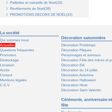
Paillettes et vaisselle de Noel(16)
Décorations de sapin(45)
Revêtements de Noel(38)
Stickers de Noel(23)
PROMOTIONS DECORS DE NOEL(43)
Centre de table, décors et cotillons(37)
La société
Décoration saisonnière
Qui sommes nous
Actualités
Décoration Printemps
Questions fréquentes
Décoration Pâques
Promotion
Personnages et animaux
Destockage
Décoration Fête des mères et p
Livraison
Décoration Eté
Accés
Décoration du 14 juillet
Contact
Décoration Automne
Mentions légales
Décoration Halloween
C.G.V
Décoration Hiver
Décoration Saint Valentin
Cérémonie, anniversaire et
fête