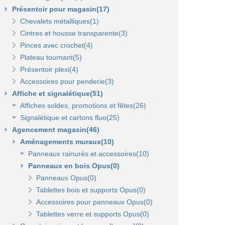
Présentoir pour magasin(17)
Chevalets métalliques(1)
Cintres et housse transparente(3)
Pinces avec crochet(4)
Plateau tournant(5)
Présentoir plexi(4)
Accessoires pour penderie(3)
Affiche et signalétique(51)
Affiches soldes, promotions et fêtes(26)
Signalétique et cartons fluo(25)
Affiches fêtes(5)
Agencement magasin(46)
Affiches soldes(21)
Cartons fluo(13)
Aménagements muraux(10)
Plaques signalétiques(10)
Tableaux horaires(2)
Panneaux rainurés et accessoires(10)
Panneaux en bois Opus(0)
Panneaux rainurés(0)
Rails et profils(0)
Panneaux Opus(0)
Gondole panneau rainuré(2)
Tablettes bois et supports Opus(0)
Broches pour panneaux(3)
Accessoires pour panneaux Opus(0)
Tablettes bois et supports(3)
Tablettes verre et supports Opus(0)