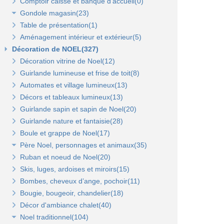
Comptoir caisse et banque d'accueil(0)
Tablettes verre et supports(3)
Gondole magasin(23)
Autres supports(5)
Table de présentation(1)
Gondoles métalliques fond métal(15)
Aménagement intérieur et extérieur(5)
Bras et penderies pour panneaux standard(0)
Gondoles métalliques fond bois(8)
Gondole simple de départ fond métal(0)
Décoration de NOEL(327)
Gondole double de départ(0)
Gondole simple de départ fond bois(0)
Décoration vitrine de Noel(12)
Montant terminal métal(0)
Montant terminal pour fond bois(0)
Guirlande lumineuse et frise de toit(8)
Broches et barres de charge(6)
Penderies et bras fond bois(4)
Automates et village lumineux(13)
Penderies et bras fond métal(4)
Tablettes(4)
Décors et tableaux lumineux(13)
Tablettes et paniers(5)
Guirlande sapin et sapin de Noel(20)
Guirlande nature et fantaisie(28)
Boule et grappe de Noel(17)
Père Noel, personnages et animaux(35)
Ruban et noeud de Noel(20)
Animaux et personnages(18)
Skis, luges, ardoises et miroirs(15)
Bonhomme de neige(11)
Bombes, cheveux d’ange, pochoir(11)
Père Noel(13)
Bougie, bougeoir, chandelier(18)
Décor d'ambiance chalet(40)
Noel traditionnel(104)