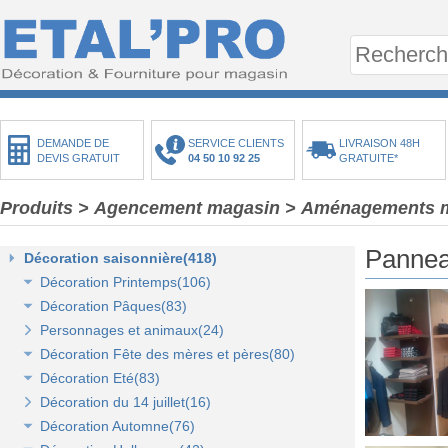
DEMANDE DE
SERVICE CLIENTS
LIVRAISON 48H
DEVIS GRATUIT
04 50 10 92 25
GRATUITE*
Produits
>
Agencement magasin
>
Aménagements 
Pannea
Décoration saisonnière(418)
Décoration Printemps(106)
Décoration Pâques(83)
Décoration vitrine de printemps(18)
Personnages et animaux(24)
Arbres et plantes printemps-été(20)
Décoration vitrine de Pâques(14)
Décoration Fête des mères et pères(80)
Bouquets fleurs et fruits(43)
Décors de Pâques : les animaux(13)
Décoration Eté(83)
Mini-maisons et jardins(19)
Décors Pâques : Les Oeufs de Pâques(12)
Décor vitrine de fête des mères et pères(21)
Décoration du 14 juillet(16)
Pelouses mousses et végétaux(18)
Décor naturel et floral de Pâques(41)
Décors Fête des mères et pères(63)
Décoration vitrine d'été(23)
Décoration Automne(76)
Décoration de table de Pâques(15)
Décors mer et plage(26)