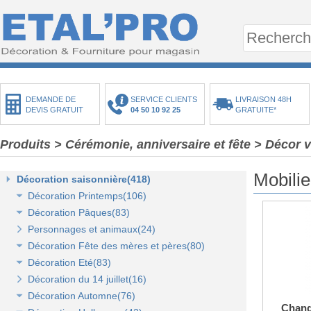
DEMANDE DE
SERVICE CLIENTS
LIVRAISON 48H
DEVIS GRATUIT
04 50 10 92 25
GRATUITE*
Produits
> Cérémonie, anniversaire et fête
> Décor v
Mobilie
Décoration saisonnière(418)
Décoration Printemps(106)
Décoration Pâques(83)
Décoration vitrine de printemps(18)
Personnages et animaux(24)
Arbres et plantes printemps-été(20)
Décoration vitrine de Pâques(14)
Décoration Fête des mères et pères(80)
Bouquets fleurs et fruits(43)
Décors de Pâques : les animaux(13)
Décoration Eté(83)
Mini-maisons et jardins(19)
Décors Pâques : Les Oeufs de Pâques(12)
Décor vitrine de fête des mères et pères(21)
Décoration du 14 juillet(16)
Pelouses mousses et végétaux(18)
Décor naturel et floral de Pâques(41)
Décors Fête des mères et pères(63)
Décoration vitrine d'été(23)
Décoration Automne(76)
Décoration de table de Pâques(15)
Décors mer et plage(26)
Chand