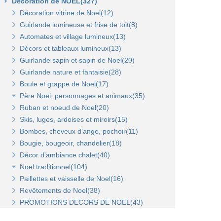
Décoration de NOEL(327)
Broches pour panneaux(3)
Accessoires pour panneaux Opus(0)
Gondole double de départ(0)
Gondole simple de départ fond bois(0)
Décoration vitrine de Noel(12)
Tablettes bois et supports(3)
Tablettes verre et supports Opus(0)
Montant terminal métal(0)
Montant terminal pour fond bois(0)
Guirlande lumineuse et frise de toit(8)
Tablettes verre et supports(3)
Broches et barres de charge(6)
Penderies et bras fond bois(4)
Automates et village lumineux(13)
Autres supports(5)
Penderies et bras fond métal(4)
Tablettes(4)
Décors et tableaux lumineux(13)
Tablettes et paniers(5)
Guirlande sapin et sapin de Noel(20)
Bras et penderies pour panneaux standard(0)
Guirlande nature et fantaisie(28)
Boule et grappe de Noel(17)
Père Noel, personnages et animaux(35)
Ruban et noeud de Noel(20)
Animaux et personnages(18)
Skis, luges, ardoises et miroirs(15)
Bonhomme de neige(11)
Bombes, cheveux d’ange, pochoir(11)
Père Noel(13)
Bougie, bougeoir, chandelier(18)
Décor d'ambiance chalet(40)
Noel traditionnel(104)
Paillettes et vaisselle de Noel(16)
Décorations de sapin(45)
Revêtements de Noel(38)
Stickers de Noel(23)
PROMOTIONS DECORS DE NOEL(43)
Centre de table, décors et cotillons(37)