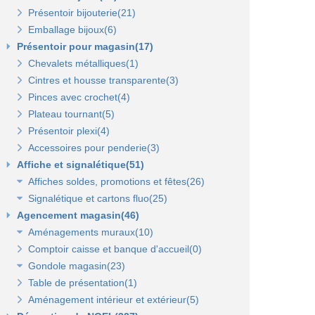
Présentoir bijouterie(21)
Emballage bijoux(6)
Présentoir pour magasin(17)
Chevalets métalliques(1)
Cintres et housse transparente(3)
Pinces avec crochet(4)
Plateau tournant(5)
Présentoir plexi(4)
Accessoires pour penderie(3)
Affiche et signalétique(51)
Affiches soldes, promotions et fêtes(26)
Signalétique et cartons fluo(25)
Affiches fêtes(5)
Agencement magasin(46)
Affiches soldes(21)
Cartons fluo(13)
Aménagements muraux(10)
Plaques signalétiques(10)
Comptoir caisse et banque d'accueil(0)
Tableaux horaires(2)
Panneaux rainurés et accessoires(10)
Gondole magasin(23)
Panneaux en bois Opus(0)
Panneaux rainurés(0)
Table de présentation(1)
Gondoles métalliques fond métal(15)
Rails et profils(0)
Panneaux Opus(0)
Aménagement intérieur et extérieur(5)
Gondoles métalliques fond bois(8)
Gondole panneau rainuré(2)
Tablettes bois et supports Opus(0)
Gondole simple de départ fond métal(0)