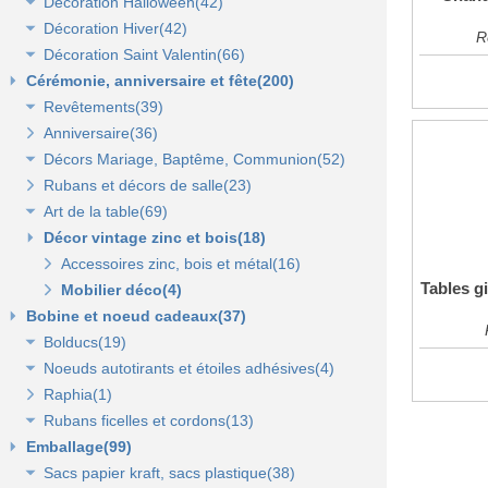
Décoration Halloween(42)
Décoration vitrine d'automne(17)
Lanterne, lampion, déco de table et terrasse(37)
Décoration Hiver(42)
Décors automne(62)
Décor vitrine d'halloween(8)
R
Décoration Saint Valentin(66)
Eclairage électrique d'été(9)
Décor halloween(36)
Décoration vitrine d'hiver(7)
Cérémonie, anniversaire et fête(200)
Décors d'hiver(35)
Décoration vitrine de Saint Valentin(15)
Revêtements(39)
Décors Saint Valentin(56)
Anniversaire(36)
Non tissé(19)
Décors Mariage, Baptême, Communion(52)
Pelouses et revêtements nature(6)
Rubans et décors de salle(23)
Tissus(13)
Accessoires de cérémonie(14)
Art de la table(69)
Sacs dragées, photophores et chandeliers(10)
Décor vintage zinc et bois(18)
Tulles et noeuds de mariage(16)
Fleurs et déco de table(37)
Nappes et chemins de table(15)
Accessoires zinc, bois et métal(16)
Tables g
Serviettes et vaisselle jetables(17)
Mobilier déco(4)
Bobine et noeud cadeaux(37)
Bolducs(19)
Noeuds autotirants et étoiles adhésives(4)
Bolducs 7 et 10 mm(7)
Raphia(1)
Rubans 19 et 25 mm(7)
Noeuds autocollants et étoiles adhésives(3)
Rubans ficelles et cordons(13)
Rubans 50 et 100 mm(5)
Emballage(99)
Ficelles et cordons(4)
Sacs papier kraft, sacs plastique(38)
Rubans tissu, jute et sisal(6)