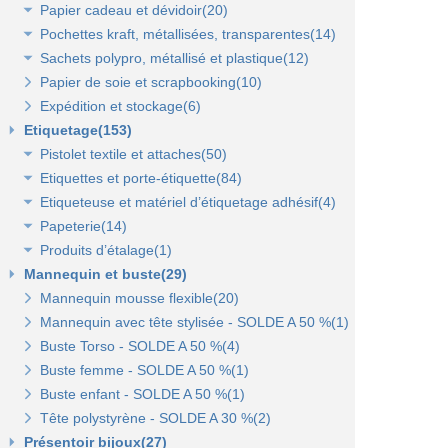
Papier cadeau et dévidoir(20)
Rubans tulle(3)
Sacs kraft poignées plates(7)
Pochettes kraft, métallisées, transparentes(14)
Sacs kraft poignées torsadées(5)
Papier cadeaux fantaisie(3)
Sachets polypro, métallisé et plastique(12)
Sacs fêtes et fantaisie(5)
Papier cadeaux kraft(2)
Pochettes kraft brun et couleurs(8)
Papier de soie et scrapbooking(10)
Sacs pour bouteille(10)
Papiers fleuriste en polypropylène(3)
Pochettes cadeaux métallisées(3)
Sachets confiserie polypro et métal(7)
Expédition et stockage(6)
Sacs pelliculés(6)
Papier cadeaux Noël - Papier métallisé(11)
Pochettes transparentes rabat adhésif(3)
Sachets plastique minigrip(5)
Etiquetage(153)
Sacs plastique(4)
Dévidoirs(1)
Pistolet textile et attaches(50)
Sacs en petite quantité(4)
Etiquettes et porte-étiquette(84)
Pistolets textile, aiguilles et accessoires(12)
Etiqueteuse et matériel d’étiquetage adhésif(4)
Attaches pour pistolets textile(17)
Etiquettes textile perforées(0)
Papeterie(14)
Pistolet Fasbanok et Pistolet V'Tool(14)
Etiquettes à fil(6)
Etiquettes adhésives pour étiqueteuse(2)
Produits d’étalage(1)
Liens manuels anti-vol et biodégradables(5)
Etiquettes de prix autocollantes(11)
Étiqueteuses et rouleaux encreurs(2)
Agrafeuse et agrafes(1)
Mannequin et buste(29)
Pinces crevettes(2)
Etiquettes cadeaux autocollantes(11)
Cartes cadeaux(2)
Epingles(1)
Mannequin mousse flexible(20)
Etiquettes à trou(0)
Etiquettes soldes et promo autocollantes(12)
Scotch, stylo, post-it(11)
Fil nylon(0)
Mannequin avec tête stylisée - SOLDE A 50 %(1)
Etiquettes soldes, remises et promo(9)
Buste Torso - SOLDE A 50 %(4)
Etiquettes pour commerce et cartes cadeaux(15)
Buste femme - SOLDE A 50 %(1)
Buste enfant - SOLDE A 50 %(1)
Porte-prix(14)
Tête polystyrène - SOLDE A 30 %(2)
Porte-étiquette à pince et à clipser(7)
Présentoir bijoux(27)