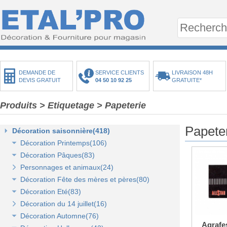
DEMANDE DE
SERVICE CLIENTS
LIVRAISON 48H
DEVIS GRATUIT
04 50 10 92 25
GRATUITE*
Produits
> Etiquetage
> Papeterie
Papete
Décoration saisonnière(418)
Décoration Printemps(106)
Décoration Pâques(83)
Décoration vitrine de printemps(18)
Personnages et animaux(24)
Arbres et plantes printemps-été(20)
Décoration vitrine de Pâques(14)
Décoration Fête des mères et pères(80)
Bouquets fleurs et fruits(43)
Décors de Pâques : les animaux(13)
Décoration Eté(83)
Mini-maisons et jardins(19)
Décors Pâques : Les Oeufs de Pâques(12)
Décor vitrine de fête des mères et pères(21)
Décoration du 14 juillet(16)
Pelouses mousses et végétaux(18)
Décor naturel et floral de Pâques(41)
Décors Fête des mères et pères(63)
Décoration vitrine d'été(23)
Décoration Automne(76)
Décoration de table de Pâques(15)
Décors mer et plage(26)
Agrafe