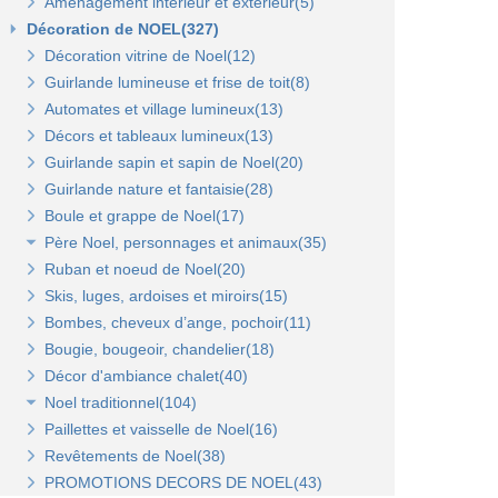
Aménagement intérieur et extérieur(5)
Gondoles métalliques fond bois(8)
Gondole panneau rainuré(2)
Tablettes bois et supports Opus(0)
Gondole simple de départ fond métal(0)
Décoration de NOEL(327)
Broches pour panneaux(3)
Accessoires pour panneaux Opus(0)
Gondole double de départ(0)
Gondole simple de départ fond bois(0)
Décoration vitrine de Noel(12)
Tablettes bois et supports(3)
Tablettes verre et supports Opus(0)
Montant terminal métal(0)
Montant terminal pour fond bois(0)
Guirlande lumineuse et frise de toit(8)
Tablettes verre et supports(3)
Broches et barres de charge(6)
Penderies et bras fond bois(4)
Automates et village lumineux(13)
Autres supports(5)
Penderies et bras fond métal(4)
Tablettes(4)
Décors et tableaux lumineux(13)
Tablettes et paniers(5)
Guirlande sapin et sapin de Noel(20)
Bras et penderies pour panneaux standard(0)
Guirlande nature et fantaisie(28)
Boule et grappe de Noel(17)
Père Noel, personnages et animaux(35)
Ruban et noeud de Noel(20)
Animaux et personnages(18)
Skis, luges, ardoises et miroirs(15)
Bonhomme de neige(11)
Bombes, cheveux d’ange, pochoir(11)
Père Noel(13)
Bougie, bougeoir, chandelier(18)
Décor d'ambiance chalet(40)
Noel traditionnel(104)
Paillettes et vaisselle de Noel(16)
Décorations de sapin(45)
Revêtements de Noel(38)
Stickers de Noel(23)
PROMOTIONS DECORS DE NOEL(43)
Centre de table, décors et cotillons(37)