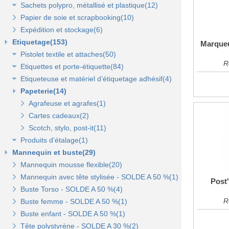
Sachets polypro, métallisé et plastique(12)
Sacs fêtes et fantaisie(5)
Papier cadeaux kraft(2)
Pochettes kraft brun et couleurs(8)
Papier de soie et scrapbooking(10)
Sacs pour bouteille(10)
Papiers fleuriste en polypropylène(3)
Pochettes cadeaux métallisées(3)
Sachets confiserie polypro et métal(7)
Expédition et stockage(6)
Sacs pelliculés(6)
Papier cadeaux Noël - Papier métallisé(11)
Pochettes transparentes rabat adhésif(3)
Sachets plastique minigrip(5)
Etiquetage(153)
Sacs plastique(4)
Dévidoirs(1)
Marqueu
Pistolet textile et attaches(50)
Sacs en petite quantité(4)
R
Etiquettes et porte-étiquette(84)
Pistolets textile, aiguilles et accessoires(12)
Etiqueteuse et matériel d’étiquetage adhésif(4)
Attaches pour pistolets textile(17)
Etiquettes textile perforées(0)
Papeterie(14)
Pistolet Fasbanok et Pistolet V'Tool(14)
Etiquettes à fil(6)
Etiquettes adhésives pour étiqueteuse(2)
Liens manuels anti-vol et biodégradables(5)
Etiquettes de prix autocollantes(11)
Étiqueteuses et rouleaux encreurs(2)
Agrafeuse et agrafes(1)
Pinces crevettes(2)
Etiquettes cadeaux autocollantes(11)
Cartes cadeaux(2)
Etiquettes à trou(0)
Etiquettes soldes et promo autocollantes(12)
Scotch, stylo, post-it(11)
Produits d’étalage(1)
Etiquettes soldes, remises et promo(9)
Mannequin et buste(29)
Epingles(1)
Etiquettes pour commerce et cartes cadeaux(15)
Mannequin mousse flexible(20)
Fil nylon(0)
Mannequin avec tête stylisée - SOLDE A 50 %(1)
Porte-prix(14)
Post'
Buste Torso - SOLDE A 50 %(4)
Porte-étiquette à pince et à clipser(7)
R
Buste femme - SOLDE A 50 %(1)
Buste enfant - SOLDE A 50 %(1)
Tête polystyrène - SOLDE A 30 %(2)