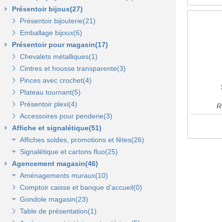
Présentoir bijoux(27)
Présentoir bijouterie(21)
Emballage bijoux(6)
Présentoir pour magasin(17)
Chevalets métalliques(1)
Cintres et housse transparente(3)
Pinces avec crochet(4)
Plateau tournant(5)
Présentoir plexi(4)
R
Accessoires pour penderie(3)
Affiche et signalétique(51)
Affiches soldes, promotions et fêtes(26)
Signalétique et cartons fluo(25)
Affiches fêtes(5)
Agencement magasin(46)
Affiches soldes(21)
Cartons fluo(13)
Aménagements muraux(10)
Plaques signalétiques(10)
Comptoir caisse et banque d'accueil(0)
Tableaux horaires(2)
Panneaux rainurés et accessoires(10)
Gondole magasin(23)
Panneaux en bois Opus(0)
Panneaux rainurés(0)
Table de présentation(1)
Gondoles métalliques fond métal(15)
Rails et profils(0)
Panneaux Opus(0)