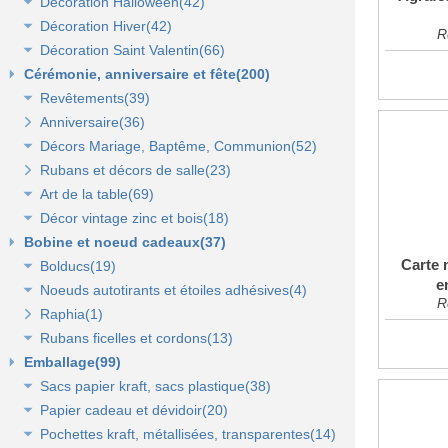
Décoration Halloween(42)
Décoration vitrine d'automne(17)
Lanterne, lampion, déco de table et terrasse(37)
Décoration Hiver(42)
Décors automne(62)
Décor vitrine d'halloween(8)
R
Décoration Saint Valentin(66)
Eclairage électrique d'été(9)
Décor halloween(36)
Décoration vitrine d'hiver(7)
Cérémonie, anniversaire et fête(200)
Décors d'hiver(35)
Décoration vitrine de Saint Valentin(15)
Revêtements(39)
Décors Saint Valentin(56)
Anniversaire(36)
Non tissé(19)
Décors Mariage, Baptême, Communion(52)
Pelouses et revêtements nature(6)
Rubans et décors de salle(23)
Tissus(13)
Accessoires de cérémonie(14)
Art de la table(69)
Sacs dragées, photophores et chandeliers(10)
Décor vintage zinc et bois(18)
Tulles et noeuds de mariage(16)
Fleurs et déco de table(37)
Bobine et noeud cadeaux(37)
Nappes et chemins de table(15)
Accessoires zinc, bois et métal(16)
Carte 
Bolducs(19)
Serviettes et vaisselle jetables(17)
Mobilier déco(4)
e
Noeuds autotirants et étoiles adhésives(4)
Bolducs 7 et 10 mm(7)
R
Raphia(1)
Rubans 19 et 25 mm(7)
Noeuds autocollants et étoiles adhésives(3)
Rubans ficelles et cordons(13)
Rubans 50 et 100 mm(5)
Emballage(99)
Ficelles et cordons(4)
Sacs papier kraft, sacs plastique(38)
Rubans tissu, jute et sisal(6)
Papier cadeau et dévidoir(20)
Rubans tulle(3)
Sacs kraft poignées plates(7)
Pochettes kraft, métallisées, transparentes(14)
Sacs kraft poignées torsadées(5)
Papier cadeaux fantaisie(3)