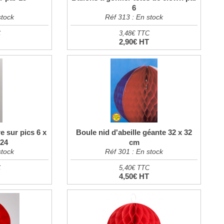
6
stock
Réf 313 : En stock
C
3,48€ TTC
T
2,90€ HT
e sur pics 6 x
Boule nid d'abeille géante 32 x 32
 24
cm
stock
Réf 301 : En stock
C
5,40€ TTC
T
4,50€ HT