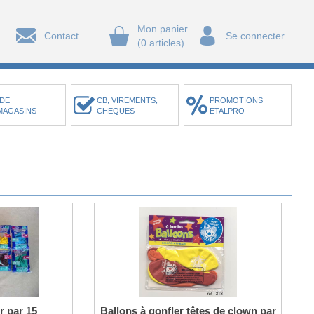
Mon panier
Contact
Se connecter
(0 articles)
DE
CB, VIREMENTS,
PROMOTIONS
MAGASINS
CHEQUES
ETALPRO
r par 15
Ballons à gonfler têtes de clown par