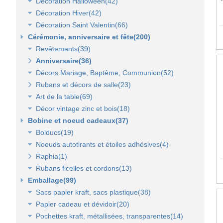
Décoration Halloween(42)
Lanterne, lampion, déco de table et terrasse(37)
Décoration vitrine d'automne(17)
Décoration Hiver(42)
Eclairage électrique d'été(9)
Décors automne(62)
Décor vitrine d'halloween(8)
Décoration Saint Valentin(66)
Décor halloween(36)
Décoration vitrine d'hiver(7)
Cérémonie, anniversaire et fête(200)
Décors d'hiver(35)
Décoration vitrine de Saint Valentin(15)
Revêtements(39)
Décors Saint Valentin(56)
Anniversaire(36)
Non tissé(19)
Décors Mariage, Baptême, Communion(52)
Pelouses et revêtements nature(6)
Rubans et décors de salle(23)
Tissus(13)
Accessoires de cérémonie(14)
Art de la table(69)
Sacs dragées, photophores et chandeliers(10)
Décor vintage zinc et bois(18)
Tulles et noeuds de mariage(16)
Fleurs et déco de table(37)
Bobine et noeud cadeaux(37)
Nappes et chemins de table(15)
Accessoires zinc, bois et métal(16)
Bolducs(19)
Serviettes et vaisselle jetables(17)
Mobilier déco(4)
Noeuds autotirants et étoiles adhésives(4)
Bolducs 7 et 10 mm(7)
Raphia(1)
Rubans 19 et 25 mm(7)
Noeuds autocollants et étoiles adhésives(3)
Rubans ficelles et cordons(13)
Rubans 50 et 100 mm(5)
Emballage(99)
Ficelles et cordons(4)
Sacs papier kraft, sacs plastique(38)
Rubans tissu, jute et sisal(6)
Papier cadeau et dévidoir(20)
Rubans tulle(3)
Sacs kraft poignées plates(7)
Pochettes kraft, métallisées, transparentes(14)
Sacs kraft poignées torsadées(5)
Papier cadeaux fantaisie(3)