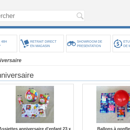
 48H
RETRAIT DIRECT
SHOWROOM DE
ETU
*
EN MAGASIN
PRESENTATION
DE 
iversaire
niversaire
Assiettes anniversaire d'enfant 23 x
Ballons à gonfle