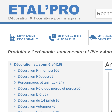
DEMANDE DE
SERVICE CLIENTS
LIVRAISON
DEVIS GRATUIT
04 50 10 92 25
GRATUITE
Produits
> Cérémonie, anniversaire et fête
> Ann
An
Décoration saisonnière(418)
Décoration Printemps(106)
Décoration Pâques(83)
Décoration vitrine de printemps(18)
Personnages et animaux(24)
Arbres et plantes printemps-été(20)
Décoration vitrine de Pâques(14)
Décoration Fête des mères et pères(80)
Bouquets fleurs et fruits(43)
Décors de Pâques : les animaux(13)
Décoration Eté(83)
Mini-maisons et jardins(19)
Décors Pâques : Les Oeufs de Pâques(12)
Décor vitrine de fête des mères et pères(21)
Décoration du 14 juillet(16)
Pelouses mousses et végétaux(18)
Décor naturel et floral de Pâques(41)
Décors Fête des mères et pères(63)
Décoration vitrine d'été(23)
Décoration Automne(76)
Décoration de table de Pâques(15)
Décors mer et plage(26)