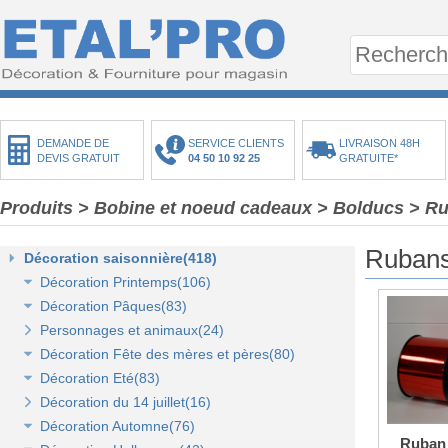
DEMANDE DE
SERVICE CLIENTS
LIVRAISON 48H
DEVIS GRATUIT
04 50 10 92 25
GRATUITE*
Produits
> Bobine et noeud cadeaux
> Bolducs
> Ru
Rubans
Décoration saisonnière(418)
Décoration Printemps(106)
Décoration Pâques(83)
Décoration vitrine de printemps(18)
Personnages et animaux(24)
Arbres et plantes printemps-été(20)
Décoration vitrine de Pâques(14)
Décoration Fête des mères et pères(80)
Bouquets fleurs et fruits(43)
Décors de Pâques : les animaux(13)
Décoration Eté(83)
Mini-maisons et jardins(19)
Décors Pâques : Les Oeufs de Pâques(12)
Décor vitrine de fête des mères et pères(21)
Décoration du 14 juillet(16)
Pelouses mousses et végétaux(18)
Décor naturel et floral de Pâques(41)
Décors Fête des mères et pères(63)
Décoration vitrine d'été(23)
Décoration Automne(76)
Décoration de table de Pâques(15)
Décors mer et plage(26)
Ruban 