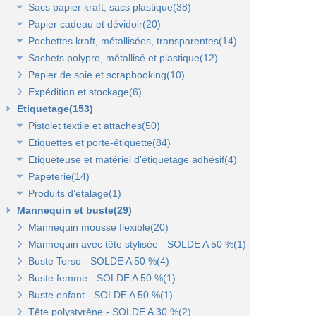
Sacs papier kraft, sacs plastique(38)
Rubans tissu, jute et sisal(6)
Papier cadeau et dévidoir(20)
Rubans tulle(3)
Sacs kraft poignées plates(7)
Pochettes kraft, métallisées, transparentes(14)
Sacs kraft poignées torsadées(5)
Papier cadeaux fantaisie(3)
Sachets polypro, métallisé et plastique(12)
Sacs fêtes et fantaisie(5)
Papier cadeaux kraft(2)
Pochettes kraft brun et couleurs(8)
Papier de soie et scrapbooking(10)
Sacs pour bouteille(10)
Papiers fleuriste en polypropylène(3)
Pochettes cadeaux métallisées(3)
Sachets confiserie polypro et métal(7)
Expédition et stockage(6)
Sacs pelliculés(6)
Papier cadeaux Noël - Papier métallisé(11)
Pochettes transparentes rabat adhésif(3)
Sachets plastique minigrip(5)
Etiquetage(153)
Sacs plastique(4)
Dévidoirs(1)
Pistolet textile et attaches(50)
Sacs en petite quantité(4)
Etiquettes et porte-étiquette(84)
Pistolets textile, aiguilles et accessoires(12)
Etiqueteuse et matériel d’étiquetage adhésif(4)
Attaches pour pistolets textile(17)
Etiquettes textile perforées(0)
Papeterie(14)
Pistolet Fasbanok et Pistolet V'Tool(14)
Etiquettes à fil(6)
Etiquettes adhésives pour étiqueteuse(2)
Produits d’étalage(1)
Liens manuels anti-vol et biodégradables(5)
Etiquettes de prix autocollantes(11)
Étiqueteuses et rouleaux encreurs(2)
Agrafeuse et agrafes(1)
Mannequin et buste(29)
Pinces crevettes(2)
Etiquettes cadeaux autocollantes(11)
Cartes cadeaux(2)
Epingles(1)
Mannequin mousse flexible(20)
Etiquettes à trou(0)
Etiquettes soldes et promo autocollantes(12)
Scotch, stylo, post-it(11)
Fil nylon(0)
Mannequin avec tête stylisée - SOLDE A 50 %(1)
Etiquettes soldes, remises et promo(9)
Buste Torso - SOLDE A 50 %(4)
Etiquettes pour commerce et cartes cadeaux(15)
Buste femme - SOLDE A 50 %(1)
Buste enfant - SOLDE A 50 %(1)
Porte-prix(14)
Tête polystyrène - SOLDE A 30 %(2)
Porte-étiquette à pince et à clipser(7)