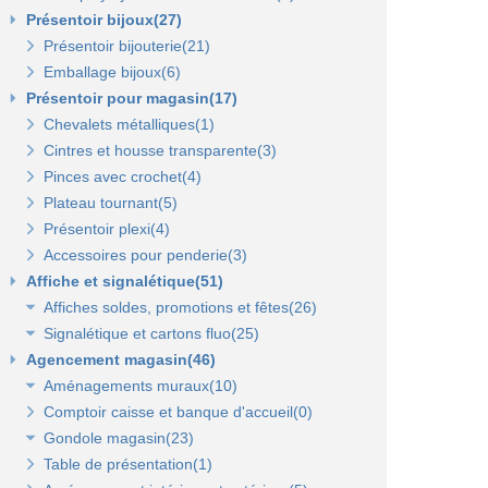
Présentoir bijoux(27)
Présentoir bijouterie(21)
Emballage bijoux(6)
Présentoir pour magasin(17)
Chevalets métalliques(1)
Cintres et housse transparente(3)
Pinces avec crochet(4)
Plateau tournant(5)
Présentoir plexi(4)
Accessoires pour penderie(3)
Affiche et signalétique(51)
Affiches soldes, promotions et fêtes(26)
Signalétique et cartons fluo(25)
Affiches fêtes(5)
Agencement magasin(46)
Affiches soldes(21)
Cartons fluo(13)
Aménagements muraux(10)
Plaques signalétiques(10)
Comptoir caisse et banque d'accueil(0)
Tableaux horaires(2)
Panneaux rainurés et accessoires(10)
Gondole magasin(23)
Panneaux en bois Opus(0)
Panneaux rainurés(0)
Table de présentation(1)
Gondoles métalliques fond métal(15)
Rails et profils(0)
Panneaux Opus(0)