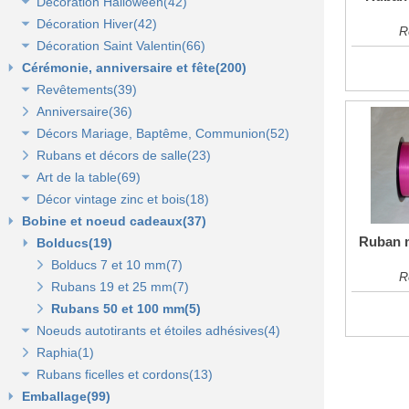
Décoration Halloween(42)
Décoration vitrine d'automne(17)
Lanterne, lampion, déco de table et terrasse(37)
Décoration Hiver(42)
Décors automne(62)
Décor vitrine d'halloween(8)
R
Décoration Saint Valentin(66)
Eclairage électrique d'été(9)
Décor halloween(36)
Décoration vitrine d'hiver(7)
Cérémonie, anniversaire et fête(200)
Décors d'hiver(35)
Décoration vitrine de Saint Valentin(15)
Revêtements(39)
Décors Saint Valentin(56)
Anniversaire(36)
Non tissé(19)
Décors Mariage, Baptême, Communion(52)
Pelouses et revêtements nature(6)
Rubans et décors de salle(23)
Tissus(13)
Accessoires de cérémonie(14)
Art de la table(69)
Sacs dragées, photophores et chandeliers(10)
Décor vintage zinc et bois(18)
Tulles et noeuds de mariage(16)
Fleurs et déco de table(37)
Bobine et noeud cadeaux(37)
Nappes et chemins de table(15)
Accessoires zinc, bois et métal(16)
Ruban m
Bolducs(19)
Serviettes et vaisselle jetables(17)
Mobilier déco(4)
Bolducs 7 et 10 mm(7)
R
Rubans 19 et 25 mm(7)
Rubans 50 et 100 mm(5)
Noeuds autotirants et étoiles adhésives(4)
Raphia(1)
Noeuds autocollants et étoiles adhésives(3)
Rubans ficelles et cordons(13)
Emballage(99)
Ficelles et cordons(4)