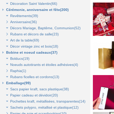
Décoration Saint Valentin(66)
Eclairage électrique d'été(9)
Décor halloween(36)
Décoration vitrine d'hiver(7)
Cérémonie, anniversaire et fête(200)
Décors d'hiver(35)
Décoration vitrine de Saint Valentin(15)
Revêtements(39)
Décors Saint Valentin(56)
Anniversaire(36)
Non tissé(19)
Décors Mariage, Baptême, Communion(52)
Pelouses et revêtements nature(6)
Rubans et décors de salle(23)
Tissus(13)
Accessoires de cérémonie(14)
Art de la table(69)
Sacs dragées, photophores et chandeliers(10)
Décor vintage zinc et bois(18)
Tulles et noeuds de mariage(16)
Fleurs et déco de table(37)
Bobine et noeud cadeaux(37)
Nappes et chemins de table(15)
Accessoires zinc, bois et métal(16)
Bolducs(19)
Serviettes et vaisselle jetables(17)
Mobilier déco(4)
Noeuds autotirants et étoiles adhésives(4)
Bolducs 7 et 10 mm(7)
Raphia(1)
Rubans 19 et 25 mm(7)
Noeuds autocollants et étoiles adhésives(3)
Rubans ficelles et cordons(13)
Rubans 50 et 100 mm(5)
Emballage(99)
Ficelles et cordons(4)
Sacs papier kraft, sacs plastique(38)
Rubans tissu, jute et sisal(6)
Papier cadeau et dévidoir(20)
Rubans tulle(3)
Sacs kraft poignées plates(7)
Pochettes kraft, métallisées, transparentes(14)
Sacs kraft poignées torsadées(5)
Papier cadeaux fantaisie(3)
Sachets polypro, métallisé et plastique(12)
Sacs fêtes et fantaisie(5)
Papier cadeaux kraft(2)
Pochettes kraft brun et couleurs(8)
Papier de soie et scrapbooking(10)
Sacs pour bouteille(10)
Papiers fleuriste en polypropylène(3)
Pochettes cadeaux métallisées(3)
Sachets confiserie polypro et métal(7)