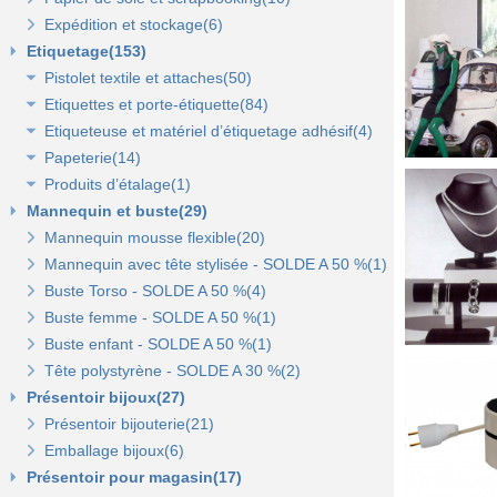
Expédition et stockage(6)
Sacs pelliculés(6)
Papier cadeaux Noël - Papier métallisé(11)
Pochettes transparentes rabat adhésif(3)
Sachets plastique minigrip(5)
Etiquetage(153)
Sacs plastique(4)
Dévidoirs(1)
Pistolet textile et attaches(50)
Sacs en petite quantité(4)
Etiquettes et porte-étiquette(84)
Pistolets textile, aiguilles et accessoires(12)
Etiqueteuse et matériel d’étiquetage adhésif(4)
Attaches pour pistolets textile(17)
Etiquettes textile perforées(0)
Papeterie(14)
Pistolet Fasbanok et Pistolet V'Tool(14)
Etiquettes à fil(6)
Etiquettes adhésives pour étiqueteuse(2)
Produits d’étalage(1)
Liens manuels anti-vol et biodégradables(5)
Etiquettes de prix autocollantes(11)
Étiqueteuses et rouleaux encreurs(2)
Agrafeuse et agrafes(1)
Mannequin et buste(29)
Pinces crevettes(2)
Etiquettes cadeaux autocollantes(11)
Cartes cadeaux(2)
Epingles(1)
Mannequin mousse flexible(20)
Etiquettes à trou(0)
Etiquettes soldes et promo autocollantes(12)
Scotch, stylo, post-it(11)
Fil nylon(0)
Mannequin avec tête stylisée - SOLDE A 50 %(1)
Etiquettes soldes, remises et promo(9)
Buste Torso - SOLDE A 50 %(4)
Etiquettes pour commerce et cartes cadeaux(15)
Buste femme - SOLDE A 50 %(1)
Buste enfant - SOLDE A 50 %(1)
Porte-prix(14)
Tête polystyrène - SOLDE A 30 %(2)
Porte-étiquette à pince et à clipser(7)
Présentoir bijoux(27)
Présentoir bijouterie(21)
Emballage bijoux(6)
Présentoir pour magasin(17)