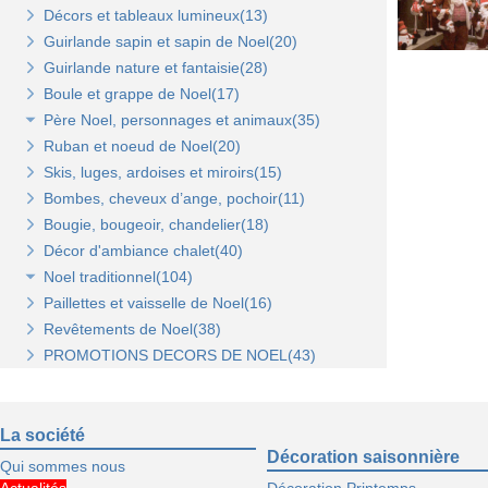
Décors et tableaux lumineux(13)
Tablettes et paniers(5)
Guirlande sapin et sapin de Noel(20)
Bras et penderies pour panneaux standard(0)
Guirlande nature et fantaisie(28)
Boule et grappe de Noel(17)
Père Noel, personnages et animaux(35)
Ruban et noeud de Noel(20)
Animaux et personnages(18)
Skis, luges, ardoises et miroirs(15)
Bonhomme de neige(11)
Bombes, cheveux d’ange, pochoir(11)
Père Noel(13)
Bougie, bougeoir, chandelier(18)
Décor d'ambiance chalet(40)
Noel traditionnel(104)
Paillettes et vaisselle de Noel(16)
Décorations de sapin(45)
Revêtements de Noel(38)
Stickers de Noel(23)
PROMOTIONS DECORS DE NOEL(43)
Centre de table, décors et cotillons(37)
La société
Décoration saisonnière
Qui sommes nous