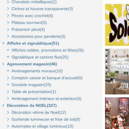
Chevalets métalliques(1)
Cintres et housse transparente(3)
Pinces avec crochet(4)
Plateau tournant(5)
Présentoir plexi(4)
Accessoires pour penderie(3)
Affiche et signalétique(51)
Affiches soldes, promotions et fêtes(26)
Signalétique et cartons fluo(25)
Affiches fêtes(5)
Agencement magasin(46)
Affiches soldes(21)
Cartons fluo(13)
Aménagements muraux(10)
Plaques signalétiques(10)
Comptoir caisse et banque d'accueil(0)
Tableaux horaires(2)
Panneaux rainurés et accessoires(10)
Gondole magasin(23)
Panneaux en bois Opus(0)
Panneaux rainurés(0)
Table de présentation(1)
Gondoles métalliques fond métal(15)
Rails et profils(0)
Panneaux Opus(0)
Aménagement intérieur et extérieur(5)
Gondoles métalliques fond bois(8)
Gondole panneau rainuré(2)
Tablettes bois et supports Opus(0)
Gondole simple de départ fond métal(0)
Décoration de NOEL(327)
Broches pour panneaux(3)
Accessoires pour panneaux Opus(0)
Gondole double de départ(0)
Gondole simple de départ fond bois(0)
Décoration vitrine de Noel(12)
Tablettes bois et supports(3)
Tablettes verre et supports Opus(0)
Montant terminal métal(0)
Montant terminal pour fond bois(0)
Guirlande lumineuse et frise de toit(8)
Tablettes verre et supports(3)
Broches et barres de charge(6)
Penderies et bras fond bois(4)
Automates et village lumineux(13)
Autres supports(5)
Penderies et bras fond métal(4)
Tablettes(4)