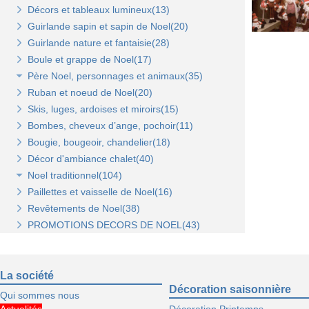
Décors et tableaux lumineux(13)
Tablettes et paniers(5)
Guirlande sapin et sapin de Noel(20)
Bras et penderies pour panneaux standard(0)
Guirlande nature et fantaisie(28)
Boule et grappe de Noel(17)
Père Noel, personnages et animaux(35)
Ruban et noeud de Noel(20)
Animaux et personnages(18)
Skis, luges, ardoises et miroirs(15)
Bonhomme de neige(11)
Bombes, cheveux d’ange, pochoir(11)
Père Noel(13)
Bougie, bougeoir, chandelier(18)
Décor d'ambiance chalet(40)
Noel traditionnel(104)
Paillettes et vaisselle de Noel(16)
Décorations de sapin(45)
Revêtements de Noel(38)
Stickers de Noel(23)
PROMOTIONS DECORS DE NOEL(43)
Centre de table, décors et cotillons(37)
La société
Décoration saisonnière
Qui sommes nous