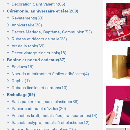
Décoration Saint Valentin(66)
Eclairage électrique d'été(9)
Décor halloween(36)
Décoration vitrine d'hiver(7)
Cérémonie, anniversaire et fête(200)
Décors d'hiver(35)
Décoration vitrine de Saint Valentin(15)
Revêtements(39)
Décors Saint Valentin(56)
Anniversaire(36)
Non tissé(19)
Décors Mariage, Baptême, Communion(52)
Pelouses et revêtements nature(6)
Rubans et décors de salle(23)
Tissus(13)
Accessoires de cérémonie(14)
Art de la table(69)
Sacs dragées, photophores et chandeliers(10)
Décor vintage zinc et bois(18)
Tulles et noeuds de mariage(16)
Fleurs et déco de table(37)
Bobine et noeud cadeaux(37)
Nappes et chemins de table(15)
Accessoires zinc, bois et métal(16)
Bolducs(19)
Serviettes et vaisselle jetables(17)
Mobilier déco(4)
Noeuds autotirants et étoiles adhésives(4)
Bolducs 7 et 10 mm(7)
Raphia(1)
Rubans 19 et 25 mm(7)
Noeuds autocollants et étoiles adhésives(3)
Rubans ficelles et cordons(13)
Rubans 50 et 100 mm(5)
Emballage(99)
Ficelles et cordons(4)
Sacs papier kraft, sacs plastique(38)
Rubans tissu, jute et sisal(6)
Papier cadeau et dévidoir(20)
Rubans tulle(3)
Sacs kraft poignées plates(7)
Pochettes kraft, métallisées, transparentes(14)
Sacs kraft poignées torsadées(5)
Papier cadeaux fantaisie(3)
Sachets polypro, métallisé et plastique(12)
Sacs fêtes et fantaisie(5)
Papier cadeaux kraft(2)
Pochettes kraft brun et couleurs(8)
Papier de soie et scrapbooking(10)
Sacs pour bouteille(10)
Papiers fleuriste en polypropylène(3)
Pochettes cadeaux métallisées(3)
Sachets confiserie polypro et métal(7)