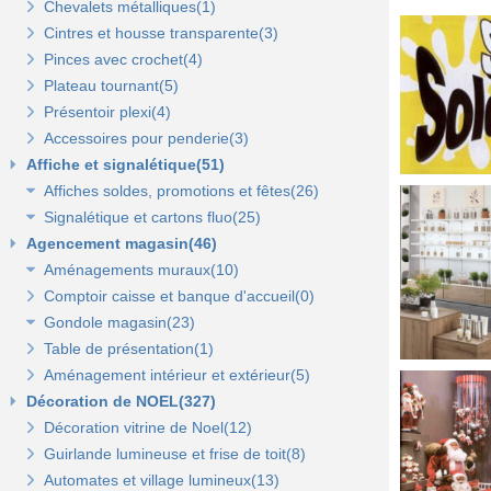
Chevalets métalliques(1)
Cintres et housse transparente(3)
Pinces avec crochet(4)
Plateau tournant(5)
Présentoir plexi(4)
Accessoires pour penderie(3)
Affiche et signalétique(51)
Affiches soldes, promotions et fêtes(26)
Signalétique et cartons fluo(25)
Affiches fêtes(5)
Agencement magasin(46)
Affiches soldes(21)
Cartons fluo(13)
Aménagements muraux(10)
Plaques signalétiques(10)
Comptoir caisse et banque d'accueil(0)
Tableaux horaires(2)
Panneaux rainurés et accessoires(10)
Gondole magasin(23)
Panneaux en bois Opus(0)
Panneaux rainurés(0)
Table de présentation(1)
Gondoles métalliques fond métal(15)
Rails et profils(0)
Panneaux Opus(0)
Aménagement intérieur et extérieur(5)
Gondoles métalliques fond bois(8)
Gondole panneau rainuré(2)
Tablettes bois et supports Opus(0)
Gondole simple de départ fond métal(0)
Décoration de NOEL(327)
Broches pour panneaux(3)
Accessoires pour panneaux Opus(0)
Gondole double de départ(0)
Gondole simple de départ fond bois(0)
Décoration vitrine de Noel(12)
Tablettes bois et supports(3)
Tablettes verre et supports Opus(0)
Montant terminal métal(0)
Montant terminal pour fond bois(0)
Guirlande lumineuse et frise de toit(8)
Tablettes verre et supports(3)
Broches et barres de charge(6)
Penderies et bras fond bois(4)
Automates et village lumineux(13)
Autres supports(5)
Penderies et bras fond métal(4)
Tablettes(4)