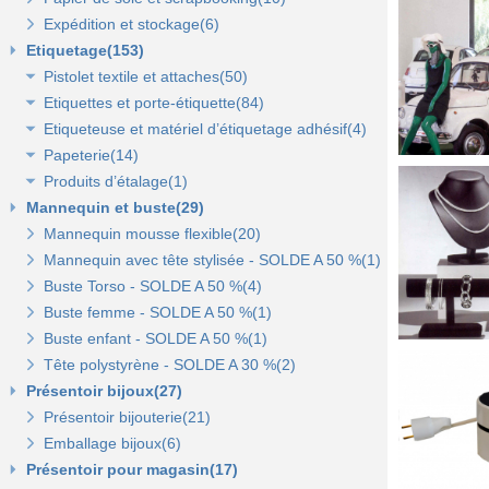
Expédition et stockage(6)
Sacs pelliculés(6)
Papier cadeaux Noël - Papier métallisé(11)
Pochettes transparentes rabat adhésif(3)
Sachets plastique minigrip(5)
Etiquetage(153)
Sacs plastique(4)
Dévidoirs(1)
Pistolet textile et attaches(50)
Sacs en petite quantité(4)
Etiquettes et porte-étiquette(84)
Pistolets textile, aiguilles et accessoires(12)
Etiqueteuse et matériel d’étiquetage adhésif(4)
Attaches pour pistolets textile(17)
Etiquettes textile perforées(0)
Papeterie(14)
Pistolet Fasbanok et Pistolet V'Tool(14)
Etiquettes à fil(6)
Etiquettes adhésives pour étiqueteuse(2)
Produits d’étalage(1)
Liens manuels anti-vol et biodégradables(5)
Etiquettes de prix autocollantes(11)
Étiqueteuses et rouleaux encreurs(2)
Agrafeuse et agrafes(1)
Mannequin et buste(29)
Pinces crevettes(2)
Etiquettes cadeaux autocollantes(11)
Cartes cadeaux(2)
Epingles(1)
Mannequin mousse flexible(20)
Etiquettes à trou(0)
Etiquettes soldes et promo autocollantes(12)
Scotch, stylo, post-it(11)
Fil nylon(0)
Mannequin avec tête stylisée - SOLDE A 50 %(1)
Etiquettes soldes, remises et promo(9)
Buste Torso - SOLDE A 50 %(4)
Etiquettes pour commerce et cartes cadeaux(15)
Buste femme - SOLDE A 50 %(1)
Buste enfant - SOLDE A 50 %(1)
Porte-prix(14)
Tête polystyrène - SOLDE A 30 %(2)
Porte-étiquette à pince et à clipser(7)
Présentoir bijoux(27)
Présentoir bijouterie(21)
Emballage bijoux(6)
Présentoir pour magasin(17)