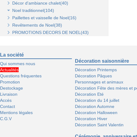
Décor d'ambiance chalet(40)
Noel traditionnel(104)
Paillettes et vaisselle de Noel(16)
Décorations de sapin(45)
Revêtements de Noel(38)
Stickers de Noel(23)
PROMOTIONS DECORS DE NOEL(43)
Centre de table, décors et cotillons(37)
La société
Décoration saisonnière
Qui sommes nous
Actualités
Décoration Printemps
Questions fréquentes
Décoration Pâques
Promotion
Personnages et animaux
Destockage
Décoration Fête des mères et p
Livraison
Décoration Eté
Accés
Décoration du 14 juillet
Contact
Décoration Automne
Mentions légales
Décoration Halloween
C.G.V
Décoration Hiver
Décoration Saint Valentin
Cérémonie, anniversaire et