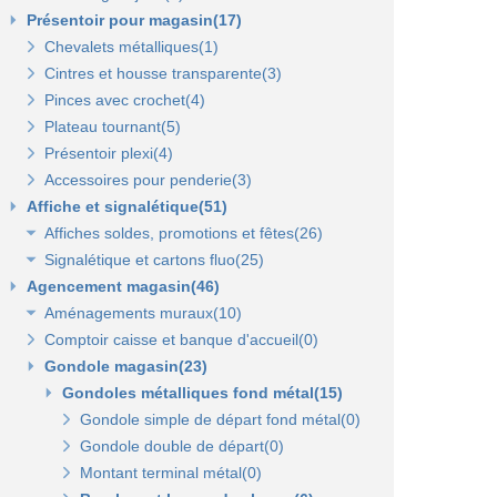
Présentoir pour magasin(17)
Chevalets métalliques(1)
Cintres et housse transparente(3)
Pinces avec crochet(4)
Plateau tournant(5)
Présentoir plexi(4)
Accessoires pour penderie(3)
Affiche et signalétique(51)
Affiches soldes, promotions et fêtes(26)
Signalétique et cartons fluo(25)
Affiches fêtes(5)
Agencement magasin(46)
Affiches soldes(21)
Cartons fluo(13)
Aménagements muraux(10)
Plaques signalétiques(10)
Comptoir caisse et banque d'accueil(0)
Tableaux horaires(2)
Panneaux rainurés et accessoires(10)
Gondole magasin(23)
Panneaux en bois Opus(0)
Panneaux rainurés(0)
Gondoles métalliques fond métal(15)
Rails et profils(0)
Panneaux Opus(0)
Gondole panneau rainuré(2)
Tablettes bois et supports Opus(0)
Gondole simple de départ fond métal(0)
Broches pour panneaux(3)
Accessoires pour panneaux Opus(0)
Gondole double de départ(0)
Tablettes bois et supports(3)
Tablettes verre et supports Opus(0)
Montant terminal métal(0)