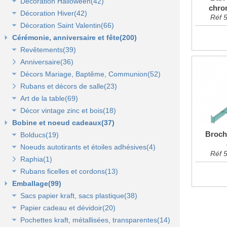
Décoration Halloween(42)
Décoration vitrine d'automne(17)
chro
Lanterne, lampion, déco de table et terrasse(37)
Décoration Hiver(42)
Décors automne(62)
Décor vitrine d'halloween(8)
Réf 
Décoration Saint Valentin(66)
Eclairage électrique d'été(9)
Décor halloween(36)
Décoration vitrine d'hiver(7)
Cérémonie, anniversaire et fête(200)
Décors d'hiver(35)
Décoration vitrine de Saint Valentin(15)
Revêtements(39)
Décors Saint Valentin(56)
Anniversaire(36)
Non tissé(19)
Décors Mariage, Baptême, Communion(52)
Pelouses et revêtements nature(6)
Rubans et décors de salle(23)
Tissus(13)
Accessoires de cérémonie(14)
Art de la table(69)
Sacs dragées, photophores et chandeliers(10)
Décor vintage zinc et bois(18)
Tulles et noeuds de mariage(16)
Fleurs et déco de table(37)
Bobine et noeud cadeaux(37)
Nappes et chemins de table(15)
Accessoires zinc, bois et métal(16)
Broch
Bolducs(19)
Serviettes et vaisselle jetables(17)
Mobilier déco(4)
Noeuds autotirants et étoiles adhésives(4)
Bolducs 7 et 10 mm(7)
Réf 
Raphia(1)
Rubans 19 et 25 mm(7)
Noeuds autocollants et étoiles adhésives(3)
Rubans ficelles et cordons(13)
Rubans 50 et 100 mm(5)
Emballage(99)
Ficelles et cordons(4)
Sacs papier kraft, sacs plastique(38)
Rubans tissu, jute et sisal(6)
Papier cadeau et dévidoir(20)
Rubans tulle(3)
Sacs kraft poignées plates(7)
Pochettes kraft, métallisées, transparentes(14)
Sacs kraft poignées torsadées(5)
Papier cadeaux fantaisie(3)