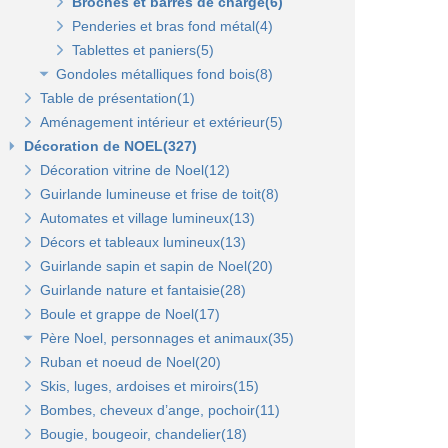
Tablettes verre et supports(3)
Broches et barres de charge(6)
Autres supports(5)
Penderies et bras fond métal(4)
Tablettes et paniers(5)
Bras et penderies pour panneaux standard(0)
Gondoles métalliques fond bois(8)
Table de présentation(1)
Gondole simple de départ fond bois(0)
Aménagement intérieur et extérieur(5)
Montant terminal pour fond bois(0)
Décoration de NOEL(327)
Penderies et bras fond bois(4)
Décoration vitrine de Noel(12)
Tablettes(4)
Guirlande lumineuse et frise de toit(8)
Automates et village lumineux(13)
Décors et tableaux lumineux(13)
Guirlande sapin et sapin de Noel(20)
Guirlande nature et fantaisie(28)
Boule et grappe de Noel(17)
Père Noel, personnages et animaux(35)
Ruban et noeud de Noel(20)
Animaux et personnages(18)
Skis, luges, ardoises et miroirs(15)
Bonhomme de neige(11)
Bombes, cheveux d’ange, pochoir(11)
Père Noel(13)
Bougie, bougeoir, chandelier(18)