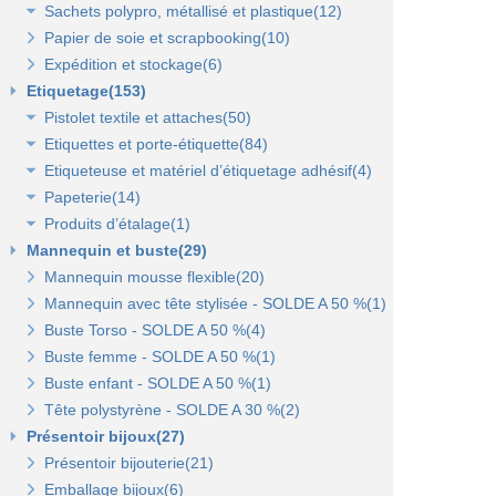
Sachets polypro, métallisé et plastique(12)
Sacs fêtes et fantaisie(5)
Papier cadeaux kraft(2)
Pochettes kraft brun et couleurs(8)
Papier de soie et scrapbooking(10)
Sacs pour bouteille(10)
Papiers fleuriste en polypropylène(3)
Pochettes cadeaux métallisées(3)
Sachets confiserie polypro et métal(7)
Expédition et stockage(6)
Sacs pelliculés(6)
Papier cadeaux Noël - Papier métallisé(11)
Pochettes transparentes rabat adhésif(3)
Sachets plastique minigrip(5)
Etiquetage(153)
Sacs plastique(4)
Dévidoirs(1)
Pistolet textile et attaches(50)
Sacs en petite quantité(4)
Etiquettes et porte-étiquette(84)
Pistolets textile, aiguilles et accessoires(12)
Etiqueteuse et matériel d’étiquetage adhésif(4)
Attaches pour pistolets textile(17)
Etiquettes textile perforées(0)
Papeterie(14)
Pistolet Fasbanok et Pistolet V'Tool(14)
Etiquettes à fil(6)
Etiquettes adhésives pour étiqueteuse(2)
Produits d’étalage(1)
Liens manuels anti-vol et biodégradables(5)
Etiquettes de prix autocollantes(11)
Étiqueteuses et rouleaux encreurs(2)
Agrafeuse et agrafes(1)
Mannequin et buste(29)
Pinces crevettes(2)
Etiquettes cadeaux autocollantes(11)
Cartes cadeaux(2)
Epingles(1)
Mannequin mousse flexible(20)
Etiquettes à trou(0)
Etiquettes soldes et promo autocollantes(12)
Scotch, stylo, post-it(11)
Fil nylon(0)
Mannequin avec tête stylisée - SOLDE A 50 %(1)
Etiquettes soldes, remises et promo(9)
Buste Torso - SOLDE A 50 %(4)
Etiquettes pour commerce et cartes cadeaux(15)
Buste femme - SOLDE A 50 %(1)
Buste enfant - SOLDE A 50 %(1)
Porte-prix(14)
Tête polystyrène - SOLDE A 30 %(2)
Porte-étiquette à pince et à clipser(7)
Présentoir bijoux(27)
Présentoir bijouterie(21)
Emballage bijoux(6)