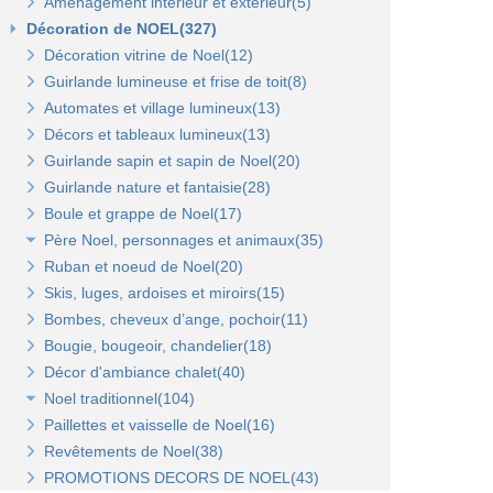
Aménagement intérieur et extérieur(5)
Gondoles métalliques fond bois(8)
Gondole panneau rainuré(2)
Tablettes bois et supports Opus(0)
Gondole simple de départ fond métal(0)
Décoration de NOEL(327)
Broches pour panneaux(3)
Accessoires pour panneaux Opus(0)
Gondole double de départ(0)
Gondole simple de départ fond bois(0)
Décoration vitrine de Noel(12)
Tablettes bois et supports(3)
Tablettes verre et supports Opus(0)
Montant terminal métal(0)
Montant terminal pour fond bois(0)
Guirlande lumineuse et frise de toit(8)
Tablettes verre et supports(3)
Broches et barres de charge(6)
Penderies et bras fond bois(4)
Automates et village lumineux(13)
Autres supports(5)
Penderies et bras fond métal(4)
Tablettes(4)
Décors et tableaux lumineux(13)
Tablettes et paniers(5)
Guirlande sapin et sapin de Noel(20)
Bras et penderies pour panneaux standard(0)
Guirlande nature et fantaisie(28)
Boule et grappe de Noel(17)
Père Noel, personnages et animaux(35)
Ruban et noeud de Noel(20)
Animaux et personnages(18)
Skis, luges, ardoises et miroirs(15)
Bonhomme de neige(11)
Bombes, cheveux d’ange, pochoir(11)
Père Noel(13)
Bougie, bougeoir, chandelier(18)
Décor d'ambiance chalet(40)
Noel traditionnel(104)
Paillettes et vaisselle de Noel(16)
Décorations de sapin(45)
Revêtements de Noel(38)
Stickers de Noel(23)
PROMOTIONS DECORS DE NOEL(43)
Centre de table, décors et cotillons(37)