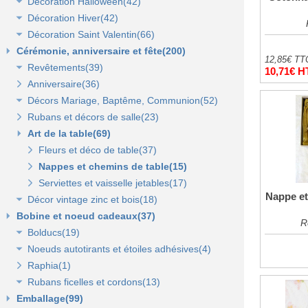
Décoration Halloween(42)
Décoration vitrine d'automne(17)
Lanterne, lampion, déco de table et terrasse(37)
Décoration Hiver(42)
Décors automne(62)
Décor vitrine d'halloween(8)
Décoration Saint Valentin(66)
Eclairage électrique d'été(9)
Décor halloween(36)
Décoration vitrine d'hiver(7)
Cérémonie, anniversaire et fête(200)
Décors d'hiver(35)
Décoration vitrine de Saint Valentin(15)
12,85€ TT
Revêtements(39)
Décors Saint Valentin(56)
10,71€ H
Anniversaire(36)
Non tissé(19)
Décors Mariage, Baptême, Communion(52)
Pelouses et revêtements nature(6)
Rubans et décors de salle(23)
Tissus(13)
Accessoires de cérémonie(14)
Art de la table(69)
Sacs dragées, photophores et chandeliers(10)
Tulles et noeuds de mariage(16)
Fleurs et déco de table(37)
Nappes et chemins de table(15)
Serviettes et vaisselle jetables(17)
Nappe et 
Décor vintage zinc et bois(18)
Bobine et noeud cadeaux(37)
Accessoires zinc, bois et métal(16)
R
Bolducs(19)
Mobilier déco(4)
Noeuds autotirants et étoiles adhésives(4)
Bolducs 7 et 10 mm(7)
Raphia(1)
Rubans 19 et 25 mm(7)
Noeuds autocollants et étoiles adhésives(3)
Rubans ficelles et cordons(13)
Rubans 50 et 100 mm(5)
Emballage(99)
Ficelles et cordons(4)