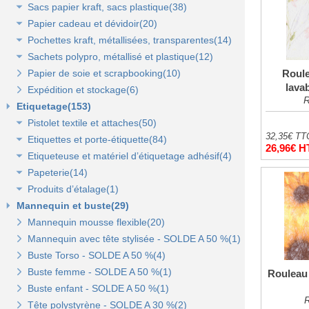
Sacs papier kraft, sacs plastique(38)
Rubans tissu, jute et sisal(6)
Papier cadeau et dévidoir(20)
Rubans tulle(3)
Sacs kraft poignées plates(7)
Pochettes kraft, métallisées, transparentes(14)
Sacs kraft poignées torsadées(5)
Papier cadeaux fantaisie(3)
Sachets polypro, métallisé et plastique(12)
Sacs fêtes et fantaisie(5)
Papier cadeaux kraft(2)
Pochettes kraft brun et couleurs(8)
Papier de soie et scrapbooking(10)
Sacs pour bouteille(10)
Papiers fleuriste en polypropylène(3)
Pochettes cadeaux métallisées(3)
Sachets confiserie polypro et métal(7)
Roule
lava
Expédition et stockage(6)
Sacs pelliculés(6)
Papier cadeaux Noël - Papier métallisé(11)
Pochettes transparentes rabat adhésif(3)
Sachets plastique minigrip(5)
R
Etiquetage(153)
Sacs plastique(4)
Dévidoirs(1)
Pistolet textile et attaches(50)
Sacs en petite quantité(4)
32,35€ TT
Etiquettes et porte-étiquette(84)
Pistolets textile, aiguilles et accessoires(12)
26,96€ H
Etiqueteuse et matériel d’étiquetage adhésif(4)
Attaches pour pistolets textile(17)
Etiquettes textile perforées(0)
Papeterie(14)
Pistolet Fasbanok et Pistolet V'Tool(14)
Etiquettes à fil(6)
Etiquettes adhésives pour étiqueteuse(2)
Produits d’étalage(1)
Liens manuels anti-vol et biodégradables(5)
Etiquettes de prix autocollantes(11)
Étiqueteuses et rouleaux encreurs(2)
Agrafeuse et agrafes(1)
Mannequin et buste(29)
Pinces crevettes(2)
Etiquettes cadeaux autocollantes(11)
Cartes cadeaux(2)
Epingles(1)
Mannequin mousse flexible(20)
Etiquettes à trou(0)
Etiquettes soldes et promo autocollantes(12)
Scotch, stylo, post-it(11)
Fil nylon(0)
Mannequin avec tête stylisée - SOLDE A 50 %(1)
Etiquettes soldes, remises et promo(9)
Buste Torso - SOLDE A 50 %(4)
Etiquettes pour commerce et cartes cadeaux(15)
Buste femme - SOLDE A 50 %(1)
Rouleau 
Buste enfant - SOLDE A 50 %(1)
Porte-prix(14)
R
Tête polystyrène - SOLDE A 30 %(2)
Porte-étiquette à pince et à clipser(7)