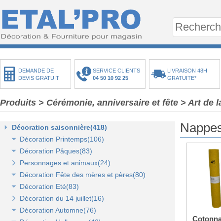
DEMANDE DE
SERVICE CLIENTS
LIVRAISON 48H
DEVIS GRATUIT
04 50 10 92 25
GRATUITE*
Produits
> Cérémonie, anniversaire et fête
> Art de l
Nappes
Décoration saisonnière(418)
Décoration Printemps(106)
Décoration Pâques(83)
Décoration vitrine de printemps(18)
Personnages et animaux(24)
Arbres et plantes printemps-été(20)
Décoration vitrine de Pâques(14)
Décoration Fête des mères et pères(80)
Bouquets fleurs et fruits(43)
Décors de Pâques : les animaux(13)
Décoration Eté(83)
Mini-maisons et jardins(19)
Décors Pâques : Les Oeufs de Pâques(12)
Décor vitrine de fête des mères et pères(21)
Décoration du 14 juillet(16)
Pelouses mousses et végétaux(18)
Décor naturel et floral de Pâques(41)
Décors Fête des mères et pères(63)
Décoration vitrine d'été(23)
Décoration Automne(76)
Décoration de table de Pâques(15)
Décors mer et plage(26)
Cotonna