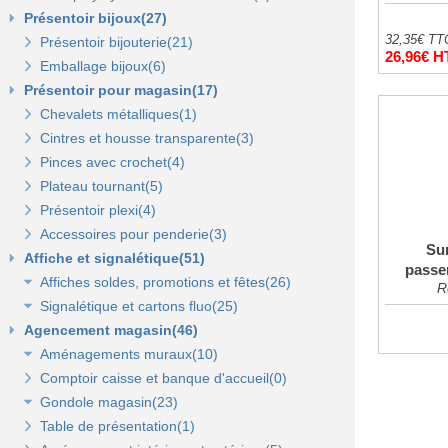
Présentoir bijoux(27)
32,35€ TT
Présentoir bijouterie(21)
26,96€ H
Emballage bijoux(6)
Présentoir pour magasin(17)
Chevalets métalliques(1)
Cintres et housse transparente(3)
Pinces avec crochet(4)
Plateau tournant(5)
Présentoir plexi(4)
Accessoires pour penderie(3)
Su
Affiche et signalétique(51)
passe
Affiches soldes, promotions et fêtes(26)
R
Signalétique et cartons fluo(25)
Affiches fêtes(5)
Agencement magasin(46)
Affiches soldes(21)
Cartons fluo(13)
Aménagements muraux(10)
Plaques signalétiques(10)
Comptoir caisse et banque d'accueil(0)
Tableaux horaires(2)
Panneaux rainurés et accessoires(10)
Gondole magasin(23)
Panneaux en bois Opus(0)
Panneaux rainurés(0)
Table de présentation(1)
Gondoles métalliques fond métal(15)
Rails et profils(0)
Panneaux Opus(0)