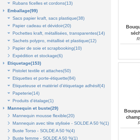
Rubans ficelles et cordons(13)
Rubans 50 et 100 mm(5)
Emballage(99)
Ficelles et cordons(4)
Sacs papier kraft, sacs plastique(38)
Rubans tissu, jute et sisal(6)
Papier cadeau et dévidoir(20)
Rubans tulle(3)
Sacs kraft poignées plates(7)
Bouque
séch
Pochettes kraft, métallisées, transparentes(14)
Sacs kraft poignées torsadées(5)
Papier cadeaux fantaisie(3)
R
Sachets polypro, métallisé et plastique(12)
Sacs fêtes et fantaisie(5)
Papier cadeaux kraft(2)
Pochettes kraft brun et couleurs(8)
Papier de soie et scrapbooking(10)
Sacs pour bouteille(10)
Papiers fleuriste en polypropylène(3)
Pochettes cadeaux métallisées(3)
Sachets confiserie polypro et métal(7)
Expédition et stockage(6)
Sacs pelliculés(6)
Papier cadeaux Noël - Papier métallisé(11)
Pochettes transparentes rabat adhésif(3)
Sachets plastique minigrip(5)
Etiquetage(153)
Sacs plastique(4)
Dévidoirs(1)
Pistolet textile et attaches(50)
Sacs en petite quantité(4)
Etiquettes et porte-étiquette(84)
Pistolets textile, aiguilles et accessoires(12)
Etiqueteuse et matériel d’étiquetage adhésif(4)
Attaches pour pistolets textile(17)
Etiquettes textile perforées(0)
Papeterie(14)
Pistolet Fasbanok et Pistolet V'Tool(14)
Etiquettes à fil(6)
Etiquettes adhésives pour étiqueteuse(2)
Produits d’étalage(1)
Liens manuels anti-vol et biodégradables(5)
Etiquettes de prix autocollantes(11)
Étiqueteuses et rouleaux encreurs(2)
Agrafeuse et agrafes(1)
Mannequin et buste(29)
Pinces crevettes(2)
Etiquettes cadeaux autocollantes(11)
Cartes cadeaux(2)
Epingles(1)
Bouque
Mannequin mousse flexible(20)
Etiquettes à trou(0)
Etiquettes soldes et promo autocollantes(12)
Scotch, stylo, post-it(11)
Fil nylon(0)
champs
R
Mannequin avec tête stylisée - SOLDE A 50 %(1)
Etiquettes soldes, remises et promo(9)
Buste Torso - SOLDE A 50 %(4)
Etiquettes pour commerce et cartes cadeaux(15)
Buste femme - SOLDE A 50 %(1)