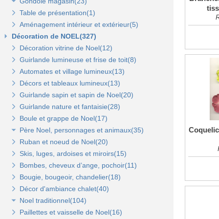
Gondole magasin(23)
Panneaux en bois Opus(0)
Panneaux rainurés(0)
tis
Table de présentation(1)
Gondoles métalliques fond métal(15)
Rails et profils(0)
Panneaux Opus(0)
R
Aménagement intérieur et extérieur(5)
Gondoles métalliques fond bois(8)
Gondole panneau rainuré(2)
Tablettes bois et supports Opus(0)
Gondole simple de départ fond métal(0)
Décoration de NOEL(327)
Broches pour panneaux(3)
Accessoires pour panneaux Opus(0)
Gondole double de départ(0)
Gondole simple de départ fond bois(0)
Décoration vitrine de Noel(12)
Tablettes bois et supports(3)
Tablettes verre et supports Opus(0)
Montant terminal métal(0)
Montant terminal pour fond bois(0)
Guirlande lumineuse et frise de toit(8)
Tablettes verre et supports(3)
Broches et barres de charge(6)
Penderies et bras fond bois(4)
Automates et village lumineux(13)
Autres supports(5)
Penderies et bras fond métal(4)
Tablettes(4)
Décors et tableaux lumineux(13)
Tablettes et paniers(5)
Guirlande sapin et sapin de Noel(20)
Bras et penderies pour panneaux standard(0)
Guirlande nature et fantaisie(28)
Boule et grappe de Noel(17)
Coquelic
Père Noel, personnages et animaux(35)
Ruban et noeud de Noel(20)
Animaux et personnages(18)
Skis, luges, ardoises et miroirs(15)
Bonhomme de neige(11)
Bombes, cheveux d’ange, pochoir(11)
Père Noel(13)
Bougie, bougeoir, chandelier(18)
Décor d'ambiance chalet(40)
Noel traditionnel(104)
Paillettes et vaisselle de Noel(16)
Décorations de sapin(45)