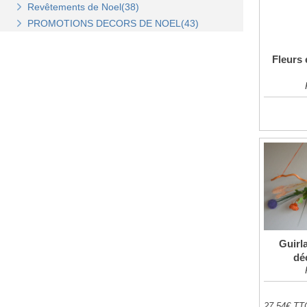
Revêtements de Noel(38)
Stickers de Noel(23)
PROMOTIONS DECORS DE NOEL(43)
Centre de table, décors et cotillons(37)
Fleurs 
Guirl
dé
27,54€ TT