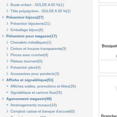
Buste enfant - SOLDE A 50 %(1)
Porte-prix(14)
Tête polystyrène - SOLDE A 30 %(2)
Porte-étiquette à pince et à clipser(7)
Présentoir bijoux(27)
Présentoir bijouterie(21)
Emballage bijoux(6)
Présentoir pour magasin(17)
Chevalets métalliques(1)
Bouquet
Cintres et housse transparente(3)
Pinces avec crochet(4)
Plateau tournant(5)
Présentoir plexi(4)
Accessoires pour penderie(3)
Affiche et signalétique(51)
Affiches soldes, promotions et fêtes(26)
Signalétique et cartons fluo(25)
Affiches fêtes(5)
Agencement magasin(46)
Affiches soldes(21)
Cartons fluo(13)
Aménagements muraux(10)
Plaques signalétiques(10)
Comptoir caisse et banque d'accueil(0)
Tableaux horaires(2)
Panneaux rainurés et accessoires(10)
Branche