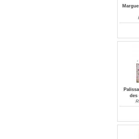
Marguer
Palissa
des 
R