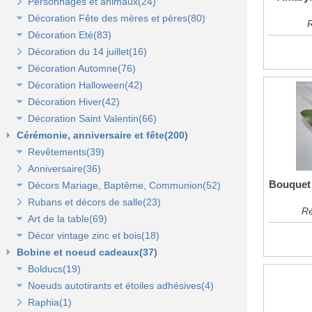
Personnages et animaux(24)
Décoration vitrine de Pâques(14)
Décoration Fête des mères et pères(80)
Décors de Pâques : les animaux(13)
R
Décoration Eté(83)
Décors Pâques : Les Oeufs de Pâques(12)
Décor vitrine de fête des mères et pères(21)
Décoration du 14 juillet(16)
Décor naturel et floral de Pâques(41)
Décors Fête des mères et pères(63)
Décoration vitrine d'été(23)
Décoration Automne(76)
Décoration de table de Pâques(15)
Décors mer et plage(26)
Décoration Halloween(42)
Décoration vitrine d'automne(17)
Lanterne, lampion, déco de table et terrasse(37)
Décoration Hiver(42)
Décors automne(62)
Décor vitrine d'halloween(8)
Décoration Saint Valentin(66)
Eclairage électrique d'été(9)
Décor halloween(36)
Décoration vitrine d'hiver(7)
Cérémonie, anniversaire et fête(200)
Décors d'hiver(35)
Décoration vitrine de Saint Valentin(15)
Revêtements(39)
Décors Saint Valentin(56)
Anniversaire(36)
Non tissé(19)
Bouquet 
Décors Mariage, Baptême, Communion(52)
Pelouses et revêtements nature(6)
Rubans et décors de salle(23)
Tissus(13)
Accessoires de cérémonie(14)
Ré
Art de la table(69)
Sacs dragées, photophores et chandeliers(10)
Décor vintage zinc et bois(18)
Tulles et noeuds de mariage(16)
Fleurs et déco de table(37)
Bobine et noeud cadeaux(37)
Nappes et chemins de table(15)
Accessoires zinc, bois et métal(16)
Bolducs(19)
Serviettes et vaisselle jetables(17)
Mobilier déco(4)
Noeuds autotirants et étoiles adhésives(4)
Bolducs 7 et 10 mm(7)
Raphia(1)
Rubans 19 et 25 mm(7)
Noeuds autocollants et étoiles adhésives(3)