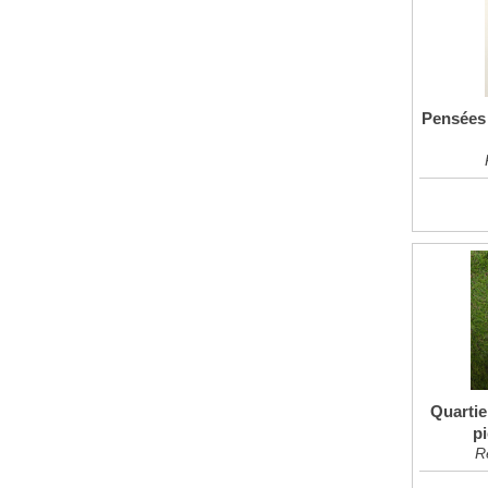
Pensées 
Quarti
pi
R