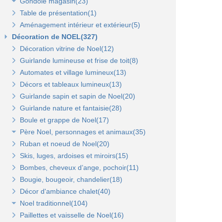
Gondole magasin(23)
Panneaux en bois Opus(0)
Panneaux rainurés(0)
Table de présentation(1)
Gondoles métalliques fond métal(15)
Rails et profils(0)
Panneaux Opus(0)
Aménagement intérieur et extérieur(5)
Gondoles métalliques fond bois(8)
Gondole panneau rainuré(2)
Tablettes bois et supports Opus(0)
Gondole simple de départ fond métal(0)
Décoration de NOEL(327)
Broches pour panneaux(3)
Accessoires pour panneaux Opus(0)
Gondole double de départ(0)
Gondole simple de départ fond bois(0)
Décoration vitrine de Noel(12)
Tablettes bois et supports(3)
Tablettes verre et supports Opus(0)
Montant terminal métal(0)
Montant terminal pour fond bois(0)
Guirlande lumineuse et frise de toit(8)
Tablettes verre et supports(3)
Broches et barres de charge(6)
Penderies et bras fond bois(4)
Automates et village lumineux(13)
Autres supports(5)
Penderies et bras fond métal(4)
Tablettes(4)
Décors et tableaux lumineux(13)
Tablettes et paniers(5)
Guirlande sapin et sapin de Noel(20)
Bras et penderies pour panneaux standard(0)
Guirlande nature et fantaisie(28)
Boule et grappe de Noel(17)
Père Noel, personnages et animaux(35)
Ruban et noeud de Noel(20)
Animaux et personnages(18)
Skis, luges, ardoises et miroirs(15)
Bonhomme de neige(11)
Bombes, cheveux d’ange, pochoir(11)
Père Noel(13)
Bougie, bougeoir, chandelier(18)
Décor d'ambiance chalet(40)
Noel traditionnel(104)
Paillettes et vaisselle de Noel(16)
Décorations de sapin(45)