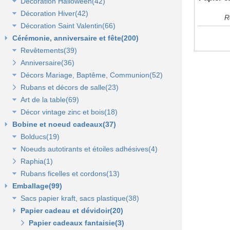
Décoration Halloween(42)
Décoration vitrine d'automne(17)
Lanterne, lampion, déco de table et terrasse(37)
Décoration Hiver(42)
Décors automne(62)
Décor vitrine d'halloween(8)
R
Décoration Saint Valentin(66)
Eclairage électrique d'été(9)
Décor halloween(36)
Décoration vitrine d'hiver(7)
Cérémonie, anniversaire et fête(200)
Décors d'hiver(35)
Décoration vitrine de Saint Valentin(15)
Revêtements(39)
Décors Saint Valentin(56)
Anniversaire(36)
Non tissé(19)
Décors Mariage, Baptême, Communion(52)
Pelouses et revêtements nature(6)
Rubans et décors de salle(23)
Tissus(13)
Accessoires de cérémonie(14)
Art de la table(69)
Sacs dragées, photophores et chandeliers(10)
Décor vintage zinc et bois(18)
Tulles et noeuds de mariage(16)
Fleurs et déco de table(37)
Bobine et noeud cadeaux(37)
Nappes et chemins de table(15)
Accessoires zinc, bois et métal(16)
Bolducs(19)
Serviettes et vaisselle jetables(17)
Mobilier déco(4)
Noeuds autotirants et étoiles adhésives(4)
Bolducs 7 et 10 mm(7)
Raphia(1)
Rubans 19 et 25 mm(7)
Noeuds autocollants et étoiles adhésives(3)
Rubans ficelles et cordons(13)
Rubans 50 et 100 mm(5)
Emballage(99)
Ficelles et cordons(4)
Sacs papier kraft, sacs plastique(38)
Rubans tissu, jute et sisal(6)
Papier cadeau et dévidoir(20)
Rubans tulle(3)
Sacs kraft poignées plates(7)
Sacs kraft poignées torsadées(5)
Papier cadeaux fantaisie(3)