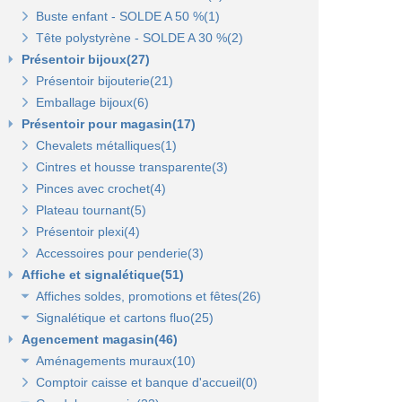
Buste enfant - SOLDE A 50 %(1)
Porte-prix(14)
Tête polystyrène - SOLDE A 30 %(2)
Porte-étiquette à pince et à clipser(7)
Présentoir bijoux(27)
Présentoir bijouterie(21)
Emballage bijoux(6)
Présentoir pour magasin(17)
Chevalets métalliques(1)
Cintres et housse transparente(3)
Pinces avec crochet(4)
Plateau tournant(5)
Présentoir plexi(4)
Accessoires pour penderie(3)
Affiche et signalétique(51)
Affiches soldes, promotions et fêtes(26)
Signalétique et cartons fluo(25)
Affiches fêtes(5)
Agencement magasin(46)
Affiches soldes(21)
Cartons fluo(13)
Aménagements muraux(10)
Plaques signalétiques(10)
Comptoir caisse et banque d'accueil(0)
Tableaux horaires(2)
Panneaux rainurés et accessoires(10)