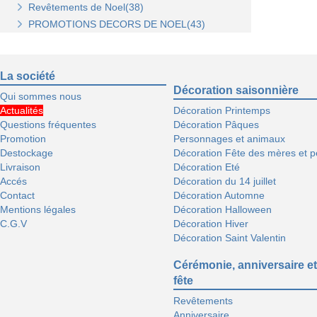
Revêtements de Noel(38)
Stickers de Noel(23)
PROMOTIONS DECORS DE NOEL(43)
Centre de table, décors et cotillons(37)
La société
Décoration saisonnière
Qui sommes nous
Actualités
Décoration Printemps
Questions fréquentes
Décoration Pâques
Promotion
Personnages et animaux
Destockage
Décoration Fête des mères et p
Livraison
Décoration Eté
Accés
Décoration du 14 juillet
Contact
Décoration Automne
Mentions légales
Décoration Halloween
C.G.V
Décoration Hiver
Décoration Saint Valentin
Cérémonie, anniversaire et
fête
Revêtements
Anniversaire