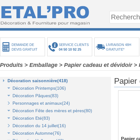
DEMANDE DE
SERVICE CLIENTS
LIVRAISON 48H
DEVIS GRATUIT
04 50 10 92 25
GRATUITE*
Produits
> Emballage
> Papier cadeau et dévidoir
> 
Papier 
Décoration saisonnière(418)
Décoration Printemps(106)
Décoration Pâques(83)
Décoration vitrine de printemps(18)
Personnages et animaux(24)
Arbres et plantes printemps-été(20)
Décoration vitrine de Pâques(14)
Décoration Fête des mères et pères(80)
Bouquets fleurs et fruits(43)
Décors de Pâques : les animaux(13)
Décoration Eté(83)
Mini-maisons et jardins(19)
Décors Pâques : Les Oeufs de Pâques(12)
Décor vitrine de fête des mères et pères(21)
Décoration du 14 juillet(16)
Pelouses mousses et végétaux(18)
Décor naturel et floral de Pâques(41)
Décors Fête des mères et pères(63)
Décoration vitrine d'été(23)
Décoration Automne(76)
Décoration de table de Pâques(15)
Décors mer et plage(26)
Papier c