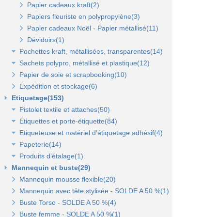
Sacs fêtes et fantaisie(5)
Papier cadeaux kraft(2)
Sacs pour bouteille(10)
Papiers fleuriste en polypropylène(3)
Sacs pelliculés(6)
Papier cadeaux Noël - Papier métallisé(11)
Sacs plastique(4)
Dévidoirs(1)
Pochettes kraft, métallisées, transparentes(14)
Sacs en petite quantité(4)
Sachets polypro, métallisé et plastique(12)
Pochettes kraft brun et couleurs(8)
Papier de soie et scrapbooking(10)
Pochettes cadeaux métallisées(3)
Sachets confiserie polypro et métal(7)
Expédition et stockage(6)
Pochettes transparentes rabat adhésif(3)
Sachets plastique minigrip(5)
Etiquetage(153)
Pistolet textile et attaches(50)
Etiquettes et porte-étiquette(84)
Pistolets textile, aiguilles et accessoires(12)
Etiqueteuse et matériel d’étiquetage adhésif(4)
Attaches pour pistolets textile(17)
Etiquettes textile perforées(0)
Papeterie(14)
Pistolet Fasbanok et Pistolet V'Tool(14)
Etiquettes à fil(6)
Etiquettes adhésives pour étiqueteuse(2)
Produits d’étalage(1)
Liens manuels anti-vol et biodégradables(5)
Etiquettes de prix autocollantes(11)
Étiqueteuses et rouleaux encreurs(2)
Agrafeuse et agrafes(1)
Mannequin et buste(29)
Pinces crevettes(2)
Etiquettes cadeaux autocollantes(11)
Cartes cadeaux(2)
Epingles(1)
Mannequin mousse flexible(20)
Etiquettes à trou(0)
Etiquettes soldes et promo autocollantes(12)
Scotch, stylo, post-it(11)
Fil nylon(0)
Mannequin avec tête stylisée - SOLDE A 50 %(1)
Etiquettes soldes, remises et promo(9)
Buste Torso - SOLDE A 50 %(4)
Etiquettes pour commerce et cartes cadeaux(15)
Buste femme - SOLDE A 50 %(1)