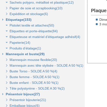
Sachets polypro, métallisé et plastique(12)
Sacs fêtes et fantaisie(5)
Papier cadeaux kraft(2)
Pochettes kraft brun et couleurs(8)
Papier de soie et scrapbooking(10)
Sacs pour bouteille(10)
Papiers fleuriste en polypropylène(3)
Pochettes cadeaux métallisées(3)
Sachets confiserie polypro et métal(7)
Plaque
Expédition et stockage(6)
Sacs pelliculés(6)
Papier cadeaux Noël - Papier métallisé(11)
Pochettes transparentes rabat adhésif(3)
Sachets plastique minigrip(5)
Etiquetage(153)
Sacs plastique(4)
Dévidoirs(1)
Dime
3 mo
Pistolet textile et attaches(50)
Sacs en petite quantité(4)
Etiquettes et porte-étiquette(84)
Pistolets textile, aiguilles et accessoires(12)
Etiqueteuse et matériel d’étiquetage adhésif(4)
Attaches pour pistolets textile(17)
Etiquettes textile perforées(0)
Papeterie(14)
Pistolet Fasbanok et Pistolet V'Tool(14)
Etiquettes à fil(6)
Etiquettes adhésives pour étiqueteuse(2)
Produits d’étalage(1)
Liens manuels anti-vol et biodégradables(5)
Etiquettes de prix autocollantes(11)
Étiqueteuses et rouleaux encreurs(2)
Agrafeuse et agrafes(1)
Mannequin et buste(29)
Pinces crevettes(2)
Etiquettes cadeaux autocollantes(11)
Cartes cadeaux(2)
Epingles(1)
Mannequin mousse flexible(20)
Etiquettes à trou(0)
Etiquettes soldes et promo autocollantes(12)
Scotch, stylo, post-it(11)
Fil nylon(0)
Mannequin avec tête stylisée - SOLDE A 50 %(1)
Etiquettes soldes, remises et promo(9)
Buste Torso - SOLDE A 50 %(4)
Etiquettes pour commerce et cartes cadeaux(15)
Buste femme - SOLDE A 50 %(1)
Buste enfant - SOLDE A 50 %(1)
Porte-prix(14)
Tête polystyrène - SOLDE A 30 %(2)
Porte-étiquette à pince et à clipser(7)
Présentoir bijoux(27)
Présentoir bijouterie(21)
Emballage bijoux(6)