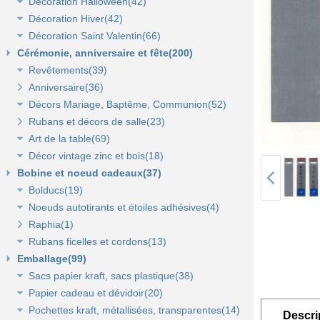
Décoration Halloween(42)
Décoration vitrine d'automne(17)
Lanterne, lampion, déco de table et terrasse(37)
Décoration Hiver(42)
Décors automne(62)
Décor vitrine d'halloween(8)
Décoration Saint Valentin(66)
Eclairage électrique d'été(9)
Décor halloween(36)
Décoration vitrine d'hiver(7)
Cérémonie, anniversaire et fête(200)
Décors d'hiver(35)
Décoration vitrine de Saint Valentin(15)
Revêtements(39)
Décors Saint Valentin(56)
Anniversaire(36)
Non tissé(19)
Décors Mariage, Baptême, Communion(52)
Pelouses et revêtements nature(6)
Rubans et décors de salle(23)
Tissus(13)
Accessoires de cérémonie(14)
Art de la table(69)
Sacs dragées, photophores et chandeliers(10)
Décor vintage zinc et bois(18)
Tulles et noeuds de mariage(16)
Fleurs et déco de table(37)
Bobine et noeud cadeaux(37)
Nappes et chemins de table(15)
Accessoires zinc, bois et métal(16)
Bolducs(19)
Serviettes et vaisselle jetables(17)
Mobilier déco(4)
Noeuds autotirants et étoiles adhésives(4)
Bolducs 7 et 10 mm(7)
Raphia(1)
Rubans 19 et 25 mm(7)
Noeuds autocollants et étoiles adhésives(3)
Rubans ficelles et cordons(13)
Rubans 50 et 100 mm(5)
Emballage(99)
Ficelles et cordons(4)
Sacs papier kraft, sacs plastique(38)
Rubans tissu, jute et sisal(6)
Papier cadeau et dévidoir(20)
Rubans tulle(3)
Sacs kraft poignées plates(7)
Pochettes kraft, métallisées, transparentes(14)
Sacs kraft poignées torsadées(5)
Papier cadeaux fantaisie(3)
Descri