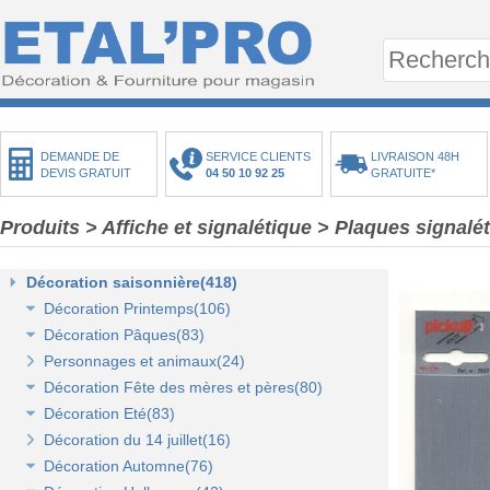
DEMANDE DE
SERVICE CLIENTS
LIVRAISON 48H
DEVIS GRATUIT
04 50 10 92 25
GRATUITE*
Produits
>
Affiche et signalétique
>
Plaques signalé
Décoration saisonnière(418)
Décoration Printemps(106)
Décoration Pâques(83)
Décoration vitrine de printemps(18)
Personnages et animaux(24)
Arbres et plantes printemps-été(20)
Décoration vitrine de Pâques(14)
Décoration Fête des mères et pères(80)
Bouquets fleurs et fruits(43)
Décors de Pâques : les animaux(13)
Décoration Eté(83)
Mini-maisons et jardins(19)
Décors Pâques : Les Oeufs de Pâques(12)
Décor vitrine de fête des mères et pères(21)
Décoration du 14 juillet(16)
Pelouses mousses et végétaux(18)
Décor naturel et floral de Pâques(41)
Décors Fête des mères et pères(63)
Décoration vitrine d'été(23)
Décoration Automne(76)
Décoration de table de Pâques(15)
Décors mer et plage(26)