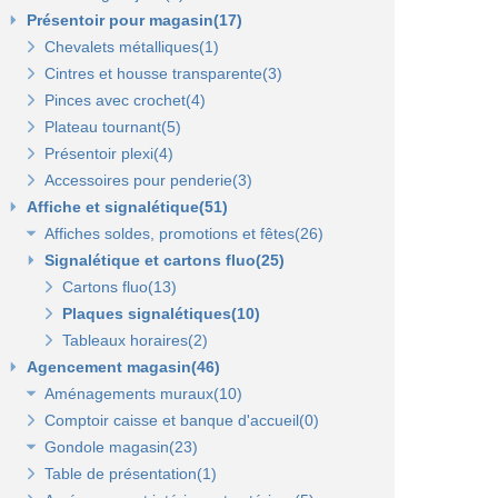
Présentoir pour magasin(17)
Chevalets métalliques(1)
Cintres et housse transparente(3)
Pinces avec crochet(4)
Plateau tournant(5)
Présentoir plexi(4)
Accessoires pour penderie(3)
Affiche et signalétique(51)
Affiches soldes, promotions et fêtes(26)
Signalétique et cartons fluo(25)
Affiches fêtes(5)
Affiches soldes(21)
Cartons fluo(13)
Plaques signalétiques(10)
Tableaux horaires(2)
Agencement magasin(46)
Aménagements muraux(10)
Comptoir caisse et banque d'accueil(0)
Panneaux rainurés et accessoires(10)
Gondole magasin(23)
Panneaux en bois Opus(0)
Panneaux rainurés(0)
Table de présentation(1)
Gondoles métalliques fond métal(15)
Rails et profils(0)
Panneaux Opus(0)