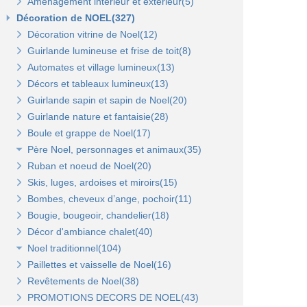
Aménagement intérieur et extérieur(5)
Gondoles métalliques fond bois(8)
Gondole panneau rainuré(2)
Tablettes bois et supports Opus(0)
Gondole simple de départ fond métal(0)
Décoration de NOEL(327)
Broches pour panneaux(3)
Accessoires pour panneaux Opus(0)
Gondole double de départ(0)
Gondole simple de départ fond bois(0)
Décoration vitrine de Noel(12)
Tablettes bois et supports(3)
Tablettes verre et supports Opus(0)
Montant terminal métal(0)
Montant terminal pour fond bois(0)
Guirlande lumineuse et frise de toit(8)
Tablettes verre et supports(3)
Broches et barres de charge(6)
Penderies et bras fond bois(4)
Automates et village lumineux(13)
Autres supports(5)
Penderies et bras fond métal(4)
Tablettes(4)
Décors et tableaux lumineux(13)
Tablettes et paniers(5)
Guirlande sapin et sapin de Noel(20)
Bras et penderies pour panneaux standard(0)
Guirlande nature et fantaisie(28)
Boule et grappe de Noel(17)
Père Noel, personnages et animaux(35)
Ruban et noeud de Noel(20)
Animaux et personnages(18)
Skis, luges, ardoises et miroirs(15)
Bonhomme de neige(11)
Bombes, cheveux d’ange, pochoir(11)
Père Noel(13)
Bougie, bougeoir, chandelier(18)
Décor d'ambiance chalet(40)
Noel traditionnel(104)
Paillettes et vaisselle de Noel(16)
Décorations de sapin(45)
Revêtements de Noel(38)
Stickers de Noel(23)
PROMOTIONS DECORS DE NOEL(43)
Centre de table, décors et cotillons(37)